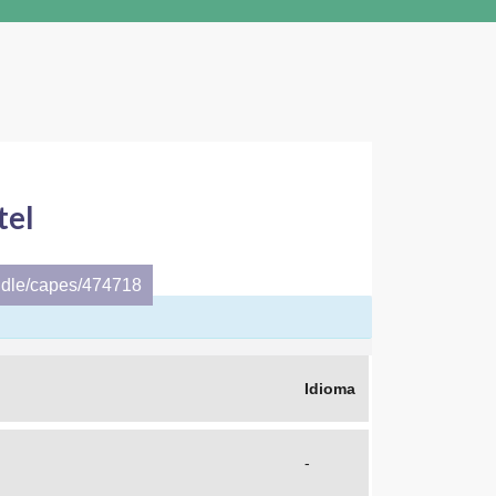
tel
ndle/capes/474718
Idioma
-