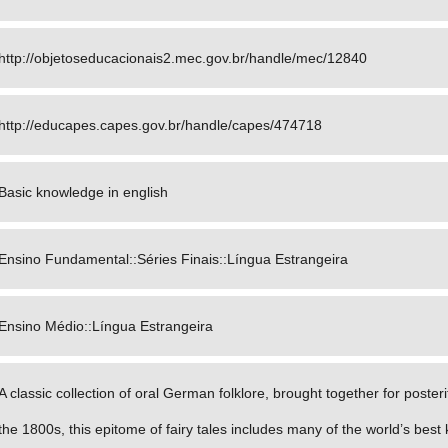
http://objetoseducacionais2.mec.gov.br/handle/mec/12840
http://educapes.capes.gov.br/handle/capes/474718
Basic knowledge in english
Ensino Fundamental::Séries Finais::Língua Estrangeira
Ensino Médio::Língua Estrangeira
A classic collection of oral German folklore, brought together for poster
the 1800s, this epitome of fairy tales includes many of the world’s best