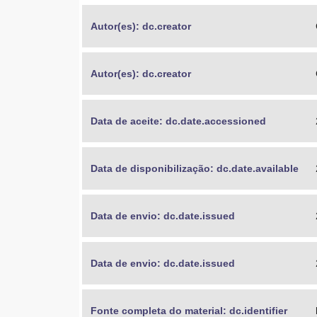
Autor(es): dc.creator
Autor(es): dc.creator
Data de aceite: dc.date.accessioned
Data de disponibilização: dc.date.available
Data de envio: dc.date.issued
Data de envio: dc.date.issued
Fonte completa do material: dc.identifier