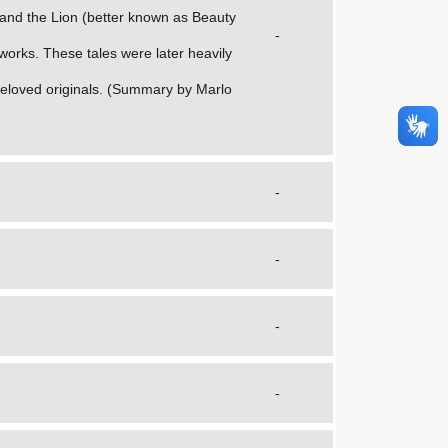
y and the Lion (better known as Beauty
-
orks. These tales were later heavily
 beloved originals. (Summary by Marlo
-
-
-
-