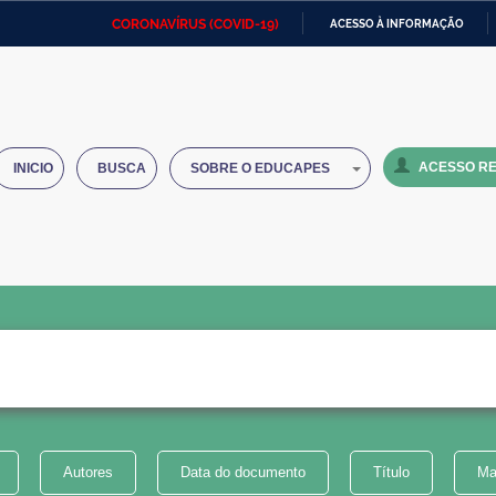
CORONAVÍRUS (COVID-19)
ACESSO À INFORMAÇÃO
Ministério da Defesa
Ministério das Relações
Mini
IR
Exteriores
PARA
O
Ministério da Cidadania
Ministério da Saúde
Mini
CONTEÚDO
ACESSO RE
INICIO
BUSCA
SOBRE O EDUCAPES
Ministério do Desenvolvimento
Controladoria-Geral da União
Minis
Regional
e do
Advocacia-Geral da União
Banco Central do Brasil
Plana
Autores
Data do documento
Título
Ma