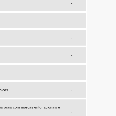
-
-
-
-
-
sicas
-
os orais com marcas entonacionais e
-