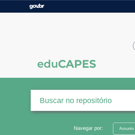
Casa Civil
Ministério da Justiça e
Segurança Pública
Ministério da Agricultura,
Ministério da Educação
Pecuária e Abastecimento
Ministério do Meio Ambiente
Ministério do Turismo
Secretaria de Governo
Gabinete de Segurança
Institucional
Navegar por:
Assunto