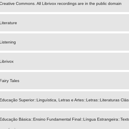
Creative Commons. All Librivox recordings are in the public domain
Literature
Listening
Librivox
Fairy Tales
Educação Superior::Linguística, Letras e Artes::Letras::Literaturas Clás
Educação Básica::Ensino Fundamental Final::Língua Estrangeira::Text