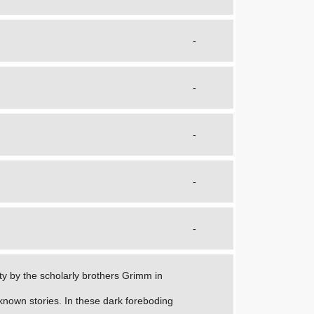
-
-
-
-
-
ity by the scholarly brothers Grimm in
 known stories. In these dark foreboding