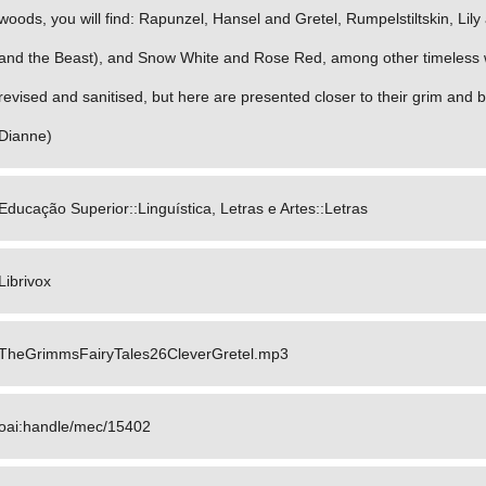
woods, you will find: Rapunzel, Hansel and Gretel, Rumpelstiltskin, Lil
and the Beast), and Snow White and Rose Red, among other timeless w
revised and sanitised, but here are presented closer to their grim and
Dianne)
Educação Superior::Linguística, Letras e Artes::Letras
Librivox
TheGrimmsFairyTales26CleverGretel.mp3
oai:handle/mec/15402