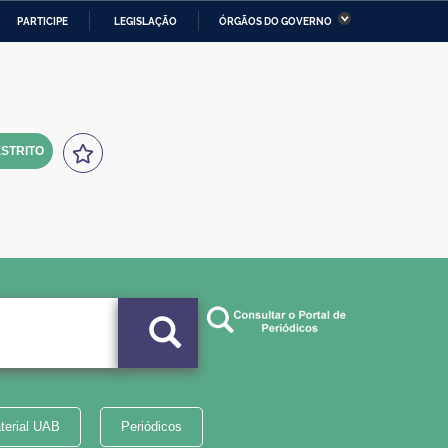
PARTICIPE
LEGISLAÇÃO
ÓRGÃOS DO GOVERNO
stério da Economia
Ministério da Infraestrutura
stério de Minas e Energia
Ministério da Ciência,
Tecnologia, Inovações e
Comunicações
STRITO
tério da Mulher, da Família
Secretaria-Geral
s Direitos Humanos
lto
terial UAB
Periódicos