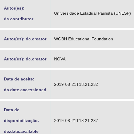
Advocacia-Geral da União
Autor(es):
Universidade Estadual Paulista (UNESP)
dc.contributor
Banco Central do Brasil
Planalto
Autor(es): dc.creator
WGBH Educational Foundation
Autor(es): dc.creator
NOVA
Data de aceite:
2019-08-21T18:21:23Z
dc.date.accessioned
Data de
disponibilização:
2019-08-21T18:21:23Z
dc.date.available