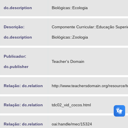
dc.description
Biológicas::Ecologia
Descrição:
Componente Curricular::Educação Superio
dc.description
Biológicas::Zoologia
Publicador:
Teacher's Domain
dc.publisher
Relação: dc.relation
http://www.teachersdomain.org/resource/td
Relação: dc.relation
tdc02_vid_cocos.html
Relação: dc.relation
oai:handle/mec/15324