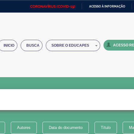
CORONAVÍRUS (COVID-19)
ACESSO À INFORMAÇÃO
Ministério da Defesa
Ministério das Relações
Mini
IR
Exteriores
PARA
O
Ministério da Cidadania
Ministério da Saúde
Mini
CONTEÚDO
ACESSO RE
INICIO
BUSCA
SOBRE O EDUCAPES
Ministério do Desenvolvimento
Controladoria-Geral da União
Minis
Regional
e do
Advocacia-Geral da União
Banco Central do Brasil
Plana
Autores
Data do documento
Título
Ma