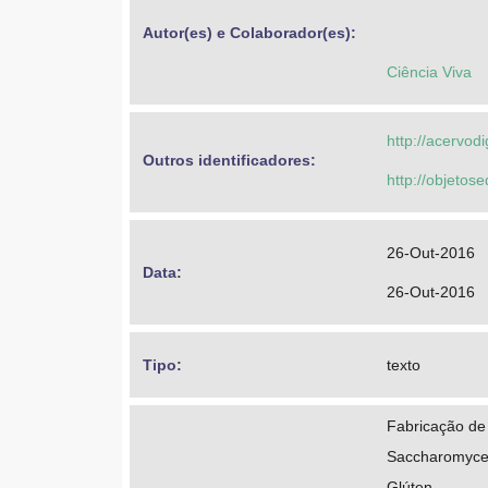
Autor(es) e Colaborador(es): 
Ciência Viva
http://acervod
Outros identificadores: 
http://objeto
26-Out-2016
Data: 
26-Out-2016
Tipo: 
texto
Fabricação de
Saccharomyces
Glúten