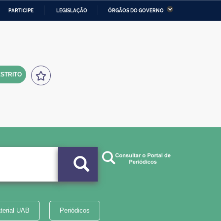
PARTICIPE
LEGISLAÇÃO
ÓRGÃOS DO GOVERNO
stério da Economia
Ministério da Infraestrutura
stério de Minas e Energia
Ministério da Ciência,
Tecnologia, Inovações e
Comunicações
STRITO
tério da Mulher, da Família
Secretaria-Geral
s Direitos Humanos
lto
terial UAB
Periódicos