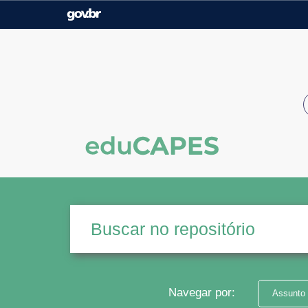
Casa Civil
Ministério da Justiça e
Segurança Pública
Ministério da Agricultura,
Ministério da Educação
Pecuária e Abastecimento
Ministério do Meio Ambiente
Ministério do Turismo
Secretaria de Governo
Gabinete de Segurança
Institucional
Navegar por:
Assunto