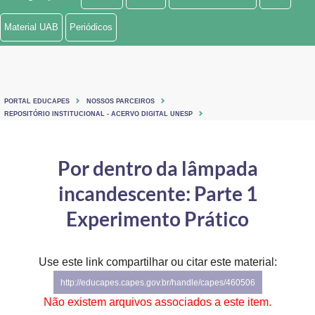
Ministério de Minas e Energia
Material UAB
Periódicos
Ministério da Ciência, Tecnologia, Inovações e Comunicações
Ministério do Meio Ambiente
PORTAL EDUCAPES
NOSSOS PARCEIROS
Ministério do Turismo
REPOSITÓRIO INSTITUCIONAL - ACERVO DIGITAL UNESP
Ministério do Desenvolvimento Regional
Por dentro da lâmpada
Controladoria-Geral da União
incandescente: Parte 1
Ministério da Mulher, da Família e dos Direitos Humanos
Experimento Prático
Secretaria-Geral
Use este link compartilhar ou citar este material:
Secretaria de Governo
http://educapes.capes.gov.br/handle/capes/460506
Gabinete de Segurança Institucional
Não existem arquivos associados a este item.