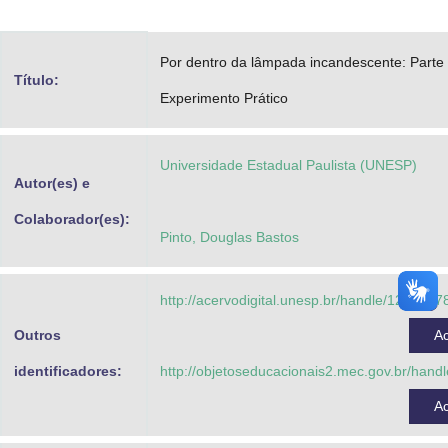
Advocacia-Geral da União
Por dentro da lâmpada incandescente: Parte
Banco Central do Brasil
Título:
Experimento Prático
Planalto
Universidade Estadual Paulista (UNESP)
Autor(es) e
Colaborador(es):
Pinto, Douglas Bastos
http://acervodigital.unesp.br/handle/123456
Outros
A
identificadores:
http://objetoseducacionais2.mec.gov.br/han
A