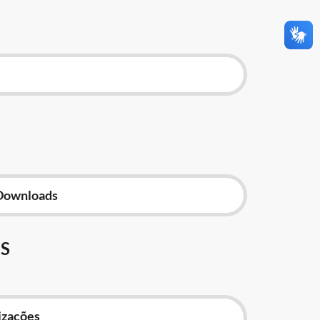
Downloads
S
izações