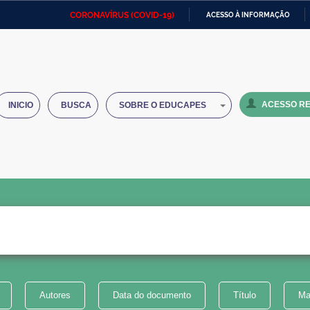
CORONAVÍRUS (COVID-19)
ACESSO À INFORMAÇÃO
Ministério da Defesa
Ministério das Relações
Mini
IR
Exteriores
PARA
O
Ministério da Cidadania
Ministério da Saúde
Mini
CONTEÚDO
ACESSO RE
INICIO
BUSCA
SOBRE O EDUCAPES
Ministério do Desenvolvimento
Controladoria-Geral da União
Minis
Regional
e do
Advocacia-Geral da União
Banco Central do Brasil
Plana
Autores
Data do documento
Título
Ma