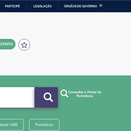
PARTICIPE
LEGISLAÇÃO
ÓRGÃOS DO GOVERNO
stério da Economia
Ministério da Infraestrutura
stério de Minas e Energia
Ministério da Ciência,
Tecnologia, Inovações e
Comunicações
STRITO
tério da Mulher, da Família
Secretaria-Geral
s Direitos Humanos
lto
terial UAB
Periódicos