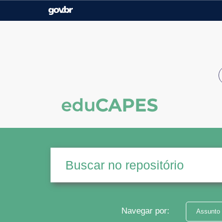
Casa Civil
Ministério da Justiça e
Segurança Pública
Ministério da Agricultura,
Ministério da Educação
Pecuária e Abastecimento
Ministério do Meio Ambiente
Ministério do Turismo
Secretaria de Governo
Gabinete de Segurança
Institucional
Navegar por:
Assunto