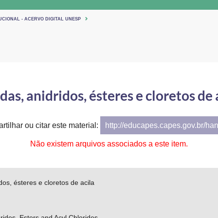
UCIONAL - ACERVO DIGITAL UNESP
as, anidridos, ésteres e cloretos de 
tilhar ou citar este material:
http://educapes.capes.gov.br/ha
Não existem arquivos associados a este item.
dos, ésteres e cloretos de acila
ides, Esters and Acyl Chlorides