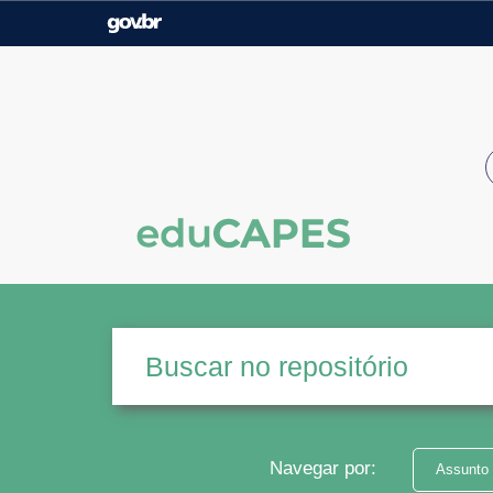
Casa Civil
Ministério da Justiça e
Segurança Pública
Ministério da Agricultura,
Ministério da Educação
Pecuária e Abastecimento
Ministério do Meio Ambiente
Ministério do Turismo
Secretaria de Governo
Gabinete de Segurança
Institucional
Navegar por:
Assunto