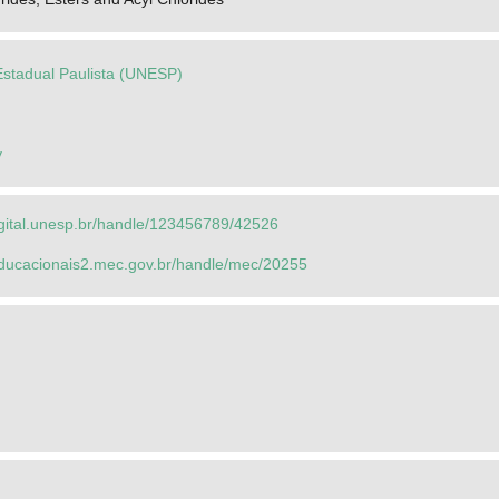
Estadual Paulista (UNESP)
y
igital.unesp.br/handle/123456789/42526
seducacionais2.mec.gov.br/handle/mec/20255