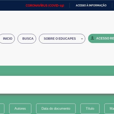
CORONAVÍRUS (COVID-19)
ACESSO À INFORMAÇÃO
Ministério da Defesa
Ministério das Relações
Mini
IR
Exteriores
PARA
O
Ministério da Cidadania
Ministério da Saúde
Mini
CONTEÚDO
ACESSO RE
INICIO
BUSCA
SOBRE O EDUCAPES
Ministério do Desenvolvimento
Controladoria-Geral da União
Minis
Regional
e do
Advocacia-Geral da União
Banco Central do Brasil
Plana
Autores
Data do documento
Título
Ma