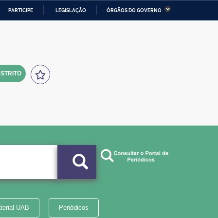
PARTICIPE
LEGISLAÇÃO
ÓRGÃOS DO GOVERNO
stério da Economia
Ministério da Infraestrutura
stério de Minas e Energia
Ministério da Ciência,
Tecnologia, Inovações e
Comunicações
STRITO
tério da Mulher, da Família
Secretaria-Geral
s Direitos Humanos
lto
terial UAB
Periódicos