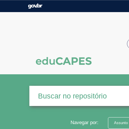
Casa Civil
Ministério da Justiça e
Segurança Pública
Ministério da Agricultura,
Ministério da Educação
Pecuária e Abastecimento
Ministério do Meio Ambiente
Ministério do Turismo
Secretaria de Governo
Gabinete de Segurança
Institucional
Navegar por:
Assunto