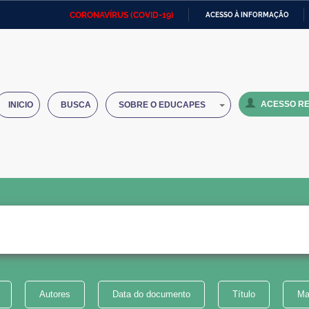
CORONAVÍRUS (COVID-19)
ACESSO À INFORMAÇÃO
Ministério da Defesa
Ministério das Relações
Mini
IR
Exteriores
PARA
O
Ministério da Cidadania
Ministério da Saúde
Mini
CONTEÚDO
ACESSO RE
INICIO
BUSCA
SOBRE O EDUCAPES
Ministério do Desenvolvimento
Controladoria-Geral da União
Minis
Regional
e do
Advocacia-Geral da União
Banco Central do Brasil
Plana
Autores
Data do documento
Título
Ma