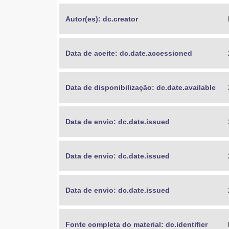
Autor(es): dc.creator
Data de aceite: dc.date.accessioned
Data de disponibilização: dc.date.available
Data de envio: dc.date.issued
Data de envio: dc.date.issued
Data de envio: dc.date.issued
Fonte completa do material: dc.identifier