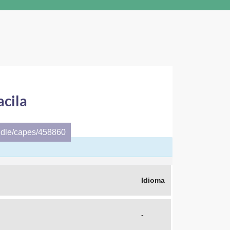
acila
ndle/capes/458860
Idioma
-