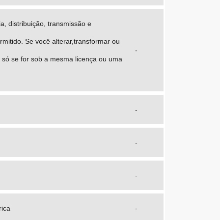
, distribuição, transmissão e
mitido. Se você alterar,transformar ou
-
nte só se for sob a mesma licença ou uma
-
-
-
rica
-