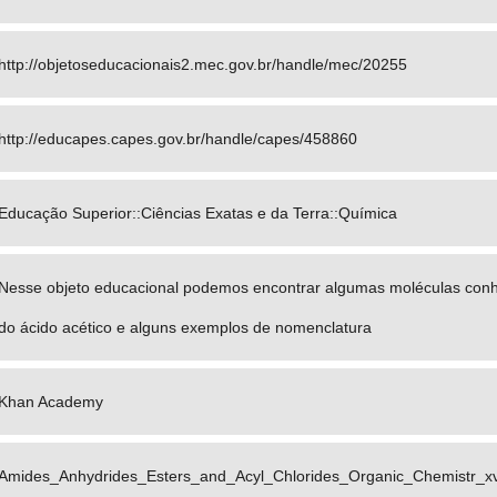
http://objetoseducacionais2.mec.gov.br/handle/mec/20255
http://educapes.capes.gov.br/handle/capes/458860
Educação Superior::Ciências Exatas e da Terra::Química
Nesse objeto educacional podemos encontrar algumas moléculas conhe
do ácido acético e alguns exemplos de nomenclatura
Khan Academy
Amides_Anhydrides_Esters_and_Acyl_Chlorides_Organic_Chemistr_xvi