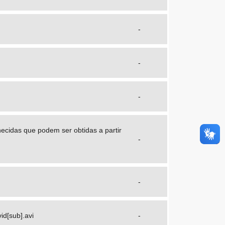
-
-
-
cidas que podem ser obtidas a partir
-
-
d[sub].avi
-