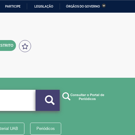
PARTICIPE
LEGISLAÇÃO
ÓRGÃOS DO GOVERNO
stério da Economia
Ministério da Infraestrutura
stério de Minas e Energia
Ministério da Ciência,
Tecnologia, Inovações e
Comunicações
STRITO
tério da Mulher, da Família
Secretaria-Geral
s Direitos Humanos
lto
terial UAB
Periódicos