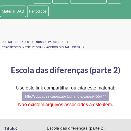
Ministério de Minas e Energia
Material UAB
Periódicos
Ministério da Ciência, Tecnologia, Inovações e Comunicações
Ministério do Meio Ambiente
PORTAL EDUCAPES
NOSSOS PARCEIROS
Ministério do Turismo
REPOSITÓRIO INSTITUCIONAL - ACERVO DIGITAL UNESP
Ministério do Desenvolvimento Regional
Escola das diferenças (parte 2)
Controladoria-Geral da União
Ministério da Mulher, da Família e dos Direitos Humanos
Use este link compartilhar ou citar este material:
http://educapes.capes.gov.br/handle/capes/455477
Secretaria-Geral
Não existem arquivos associados a este item.
Secretaria de Governo
Gabinete de Segurança Institucional
Escola das diferenças (parte 2)
Título: