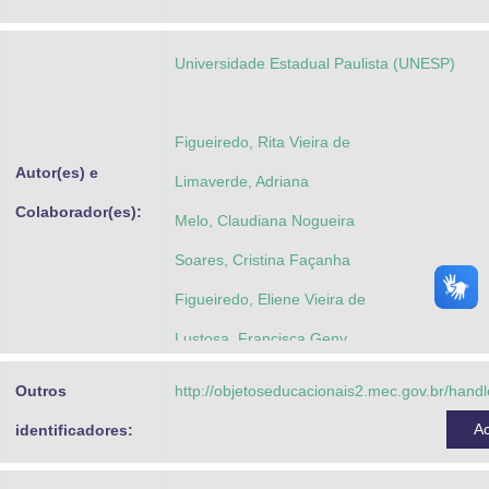
Advocacia-Geral da União
Universidade Estadual Paulista (UNESP)
Banco Central do Brasil
Planalto
Figueiredo, Rita Vieira de
Autor(es) e
Limaverde, Adriana
Colaborador(es):
Melo, Claudiana Nogueira
Soares, Cristina Façanha
Figueiredo, Eliene Vieira de
Lustosa, Francisca Geny
Poulin, Jean-Robert
Outros
http://objetoseducacionais2.mec.gov.br/han
Farias, Maria Cílvia Queiroz
A
identificadores:
Lavergne, Rèmi