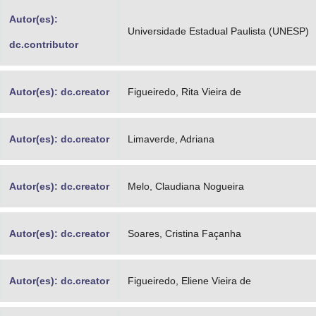
Advocacia-Geral da União
Autor(es):
Universidade Estadual Paulista (UNESP)
dc.contributor
Banco Central do Brasil
Planalto
Autor(es): dc.creator
Figueiredo, Rita Vieira de
Autor(es): dc.creator
Limaverde, Adriana
Autor(es): dc.creator
Melo, Claudiana Nogueira
Autor(es): dc.creator
Soares, Cristina Façanha
Autor(es): dc.creator
Figueiredo, Eliene Vieira de