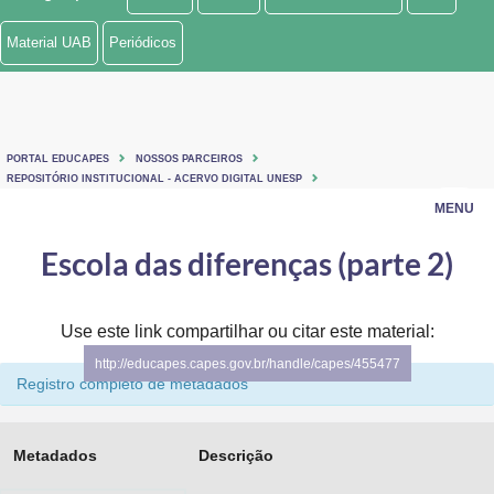
Ministério de Minas e Energia
Material UAB
Periódicos
Ministério da Ciência, Tecnologia, Inovações e Comunicações
Ministério do Meio Ambiente
PORTAL EDUCAPES
NOSSOS PARCEIROS
Ministério do Turismo
REPOSITÓRIO INSTITUCIONAL - ACERVO DIGITAL UNESP
MENU
Ministério do Desenvolvimento Regional
Escola das diferenças (parte 2)
Controladoria-Geral da União
Ministério da Mulher, da Família e dos Direitos Humanos
Use este link compartilhar ou citar este material:
http://educapes.capes.gov.br/handle/capes/455477
Secretaria-Geral
Registro completo de metadados
Secretaria de Governo
Metadados
Descrição
Gabinete de Segurança Institucional