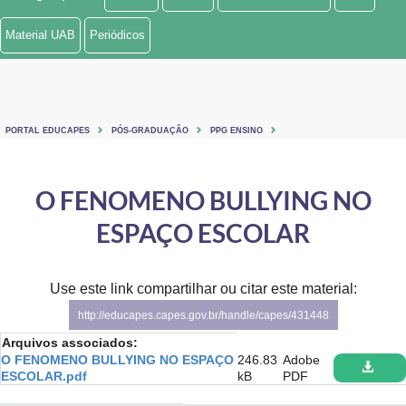
Ministério de Minas e Energia
Material UAB
Periódicos
Ministério da Ciência, Tecnologia, Inovações e Comunicações
Ministério do Meio Ambiente
PORTAL EDUCAPES
PÓS-GRADUAÇÃO
PPG ENSINO
Ministério do Turismo
Ministério do Desenvolvimento Regional
O FENOMENO BULLYING NO
ESPAÇO ESCOLAR
Controladoria-Geral da União
Ministério da Mulher, da Família e dos Direitos Humanos
Use este link compartilhar ou citar este material:
Secretaria-Geral
http://educapes.capes.gov.br/handle/capes/431448
Arquivos associados:
Secretaria de Governo
O FENOMENO BULLYING NO ESPAÇO
246.83
Adobe
ESCOLAR.pdf
kB
PDF
Gabinete de Segurança Institucional