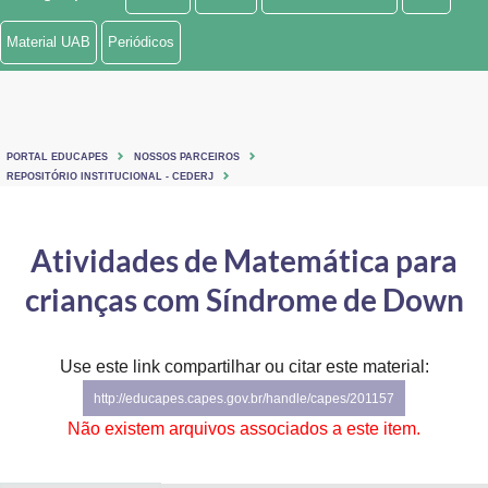
Ministério de Minas e Energia
Material UAB
Periódicos
Ministério da Ciência, Tecnologia, Inovações e Comunicações
Ministério do Meio Ambiente
PORTAL EDUCAPES
NOSSOS PARCEIROS
Ministério do Turismo
REPOSITÓRIO INSTITUCIONAL - CEDERJ
Ministério do Desenvolvimento Regional
Atividades de Matemática para
Controladoria-Geral da União
crianças com Síndrome de Down
Ministério da Mulher, da Família e dos Direitos Humanos
Use este link compartilhar ou citar este material:
Secretaria-Geral
http://educapes.capes.gov.br/handle/capes/201157
Secretaria de Governo
Não existem arquivos associados a este item.
Gabinete de Segurança Institucional