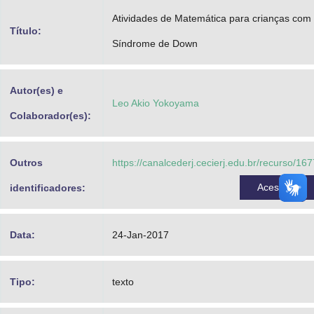
Advocacia-Geral da União
Atividades de Matemática para crianças com
Título:
Síndrome de Down
Banco Central do Brasil
Planalto
Autor(es) e
Leo Akio Yokoyama
Colaborador(es):
Outros
https://canalcederj.cecierj.edu.br/recurso/16
Acessar
identificadores:
Data:
24-Jan-2017
Tipo:
texto