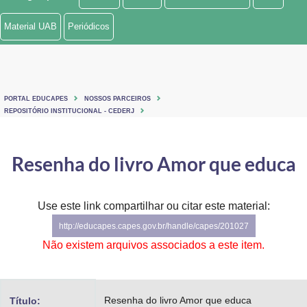
Ministério de Minas e Energia
Material UAB
Periódicos
Ministério da Ciência, Tecnologia, Inovações e Comunicações
Ministério do Meio Ambiente
PORTAL EDUCAPES
NOSSOS PARCEIROS
Ministério do Turismo
REPOSITÓRIO INSTITUCIONAL - CEDERJ
Ministério do Desenvolvimento Regional
Resenha do livro Amor que educa
Controladoria-Geral da União
Ministério da Mulher, da Família e dos Direitos Humanos
Use este link compartilhar ou citar este material:
http://educapes.capes.gov.br/handle/capes/201027
Secretaria-Geral
Não existem arquivos associados a este item.
Secretaria de Governo
Gabinete de Segurança Institucional
Resenha do livro Amor que educa
Título: