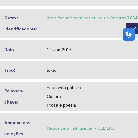
Advocacia-Geral da União
Outros
https://canalcederj.cecierj.edu.br/recurso/16
Banco Central do Brasil
A
identificadores:
Planalto
Data:
19-Jan-2016
Tipo:
texto
educação pública
Palavras-
Cultura
chave:
Prosa e poesia
Aparece nas
Repositório Institucional - CEDERJ
coleções: