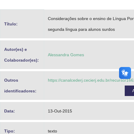
Advocacia-Geral da União
Considerações sobre o ensino de Língua Po
Banco Central do Brasil
Título:
segunda língua para alunos surdos
Planalto
Autor(es) e
Alessandra Gomes
Colaborador(es):
Outros
https://canalcederj.cecierj.edu.br/recurso/1
identificadores:
Data:
13-Out-2015
Tipo:
texto