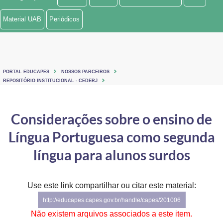
Ministério de Minas e Energia
Material UAB
Periódicos
Ministério da Ciência, Tecnologia, Inovações e Comunicações
Ministério do Meio Ambiente
PORTAL EDUCAPES
NOSSOS PARCEIROS
Ministério do Turismo
REPOSITÓRIO INSTITUCIONAL - CEDERJ
Ministério do Desenvolvimento Regional
Considerações sobre o ensino de
Controladoria-Geral da União
Língua Portuguesa como segunda
Ministério da Mulher, da Família e dos Direitos Humanos
língua para alunos surdos
Secretaria-Geral
Use este link compartilhar ou citar este material:
Secretaria de Governo
http://educapes.capes.gov.br/handle/capes/201006
Gabinete de Segurança Institucional
Não existem arquivos associados a este item.