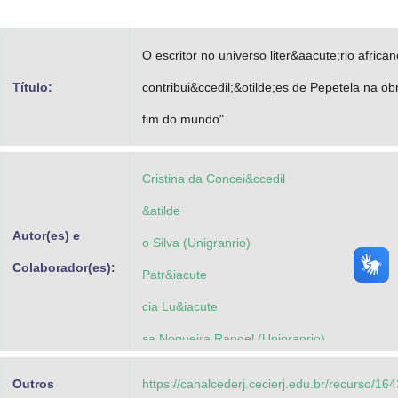
Advocacia-Geral da União
O escritor no universo liter&aacute;rio african
Banco Central do Brasil
Título:
contribui&ccedil;&otilde;es de Pepetela na o
Planalto
fim do mundo"
Cristina da Concei&ccedil
&atilde
Autor(es) e
o Silva (Unigranrio)
Colaborador(es):
Patr&iacute
cia Lu&iacute
sa Nogueira Rangel (Unigranrio)
Outros
https://canalcederj.cecierj.edu.br/recurso/1