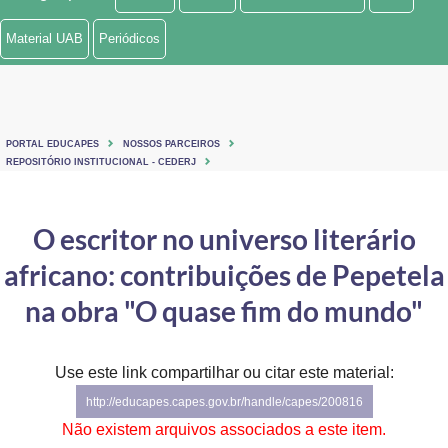
Ministério de Minas e Energia
Material UAB
Periódicos
Ministério da Ciência, Tecnologia, Inovações e Comunicações
Ministério do Meio Ambiente
PORTAL EDUCAPES
NOSSOS PARCEIROS
Ministério do Turismo
REPOSITÓRIO INSTITUCIONAL - CEDERJ
Ministério do Desenvolvimento Regional
O escritor no universo literário
Controladoria-Geral da União
africano: contribuições de Pepetela
Ministério da Mulher, da Família e dos Direitos Humanos
na obra "O quase fim do mundo"
Secretaria-Geral
Use este link compartilhar ou citar este material:
Secretaria de Governo
http://educapes.capes.gov.br/handle/capes/200816
Gabinete de Segurança Institucional
Não existem arquivos associados a este item.