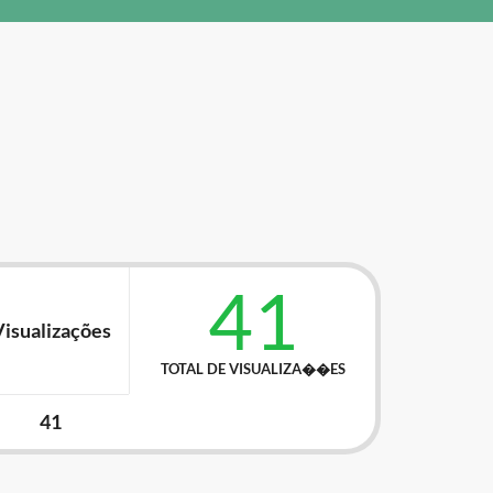
41
isualizações
TOTAL DE VISUALIZA��ES
41