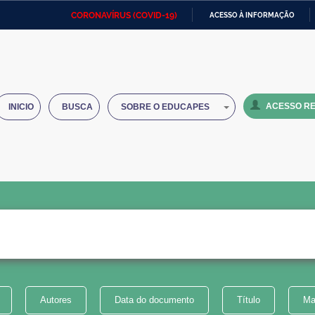
CORONAVÍRUS (COVID-19)
ACESSO À INFORMAÇÃO
Ministério da Defesa
Ministério das Relações
Mini
IR
Exteriores
PARA
O
Ministério da Cidadania
Ministério da Saúde
Mini
CONTEÚDO
ACESSO RE
INICIO
BUSCA
SOBRE O EDUCAPES
Ministério do Desenvolvimento
Controladoria-Geral da União
Minis
Regional
e do
Advocacia-Geral da União
Banco Central do Brasil
Plana
Autores
Data do documento
Título
Ma