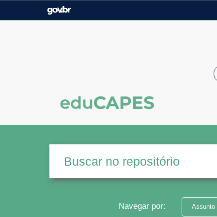
Casa Civil
Ministério da Justiça e
Segurança Pública
Ministério da Agricultura,
Ministério da Educação
Pecuária e Abastecimento
Ministério do Meio Ambiente
Ministério do Turismo
Secretaria de Governo
Gabinete de Segurança
Institucional
Navegar por:
Assunto