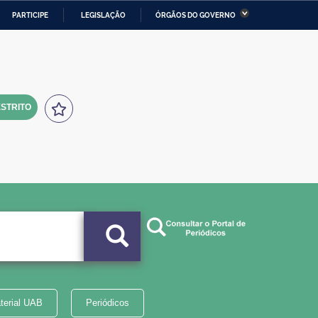
PARTICIPE
LEGISLAÇÃO
ÓRGÃOS DO GOVERNO
stério da Economia
Ministério da Infraestrutura
stério de Minas e Energia
Ministério da Ciência,
Tecnologia, Inovações e
Comunicações
STRITO
tério da Mulher, da Família
Secretaria-Geral
s Direitos Humanos
lto
terial UAB
Periódicos