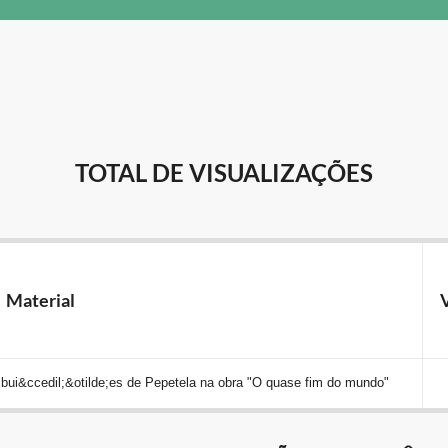
TOTAL DE VISUALIZAÇÕES
Material
V
tribui&ccedil;&otilde;es de Pepetela na obra "O quase fim do mundo"