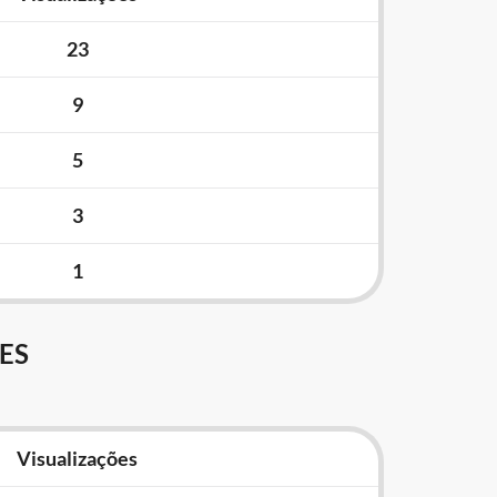
23
9
5
3
1
ES
Visualizações