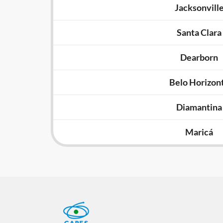
Jacksonvill
Santa Clara
Dearborn
Belo Horizon
Diamantina
Maricá