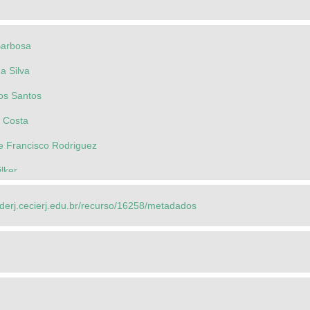
Barbosa
a Silva
dos Santos
a Costa
de Francisco Rodriguez
lker
Magalhães Costa
ederj.cecierj.edu.br/recurso/16258/metadados