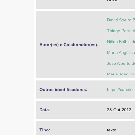
David Soeiro 
Thiago Petra d
Nilton Balhis 
Autor(es) e Colaborador(es): 
Maria Angélic
José Alberto 
Maria João Spi
Silvia Maria 
Outros identificadores: 
https://canalc
Data: 
23-Out-2012
Tipo: 
texto