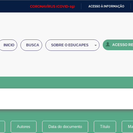
CORONAVÍRUS (COVID-19)
ACESSO À INFORMAÇÃO
Ministério da Defesa
Ministério das Relações
Mini
IR
Exteriores
PARA
O
Ministério da Cidadania
Ministério da Saúde
Mini
CONTEÚDO
ACESSO RE
INICIO
BUSCA
SOBRE O EDUCAPES
Ministério do Desenvolvimento
Controladoria-Geral da União
Minis
Regional
e do
Advocacia-Geral da União
Banco Central do Brasil
Plana
Autores
Data do documento
Título
Ma