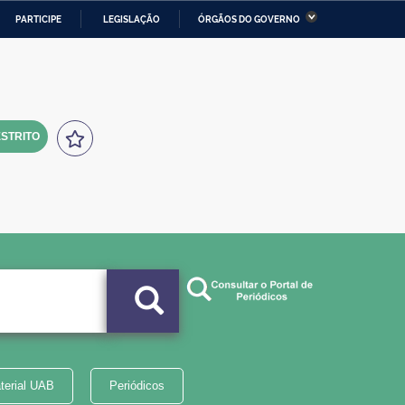
PARTICIPE
LEGISLAÇÃO
ÓRGÃOS DO GOVERNO
stério da Economia
Ministério da Infraestrutura
stério de Minas e Energia
Ministério da Ciência,
Tecnologia, Inovações e
Comunicações
STRITO
tério da Mulher, da Família
Secretaria-Geral
s Direitos Humanos
lto
terial UAB
Periódicos