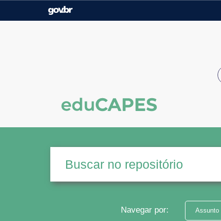
Casa Civil
Ministério da Justiça e
Segurança Pública
Ministério da Agricultura,
Ministério da Educação
Pecuária e Abastecimento
Ministério do Meio Ambiente
Ministério do Turismo
Secretaria de Governo
Gabinete de Segurança
Institucional
Navegar por:
Assunto