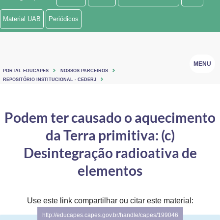
Ministério de Minas e Energia
Material UAB
Periódicos
Ministério da Ciência, Tecnologia, Inovações e Comunicações
Ministério do Meio Ambiente
MENU
PORTAL EDUCAPES
NOSSOS PARCEIROS
Ministério do Turismo
REPOSITÓRIO INSTITUCIONAL - CEDERJ
Ministério do Desenvolvimento Regional
Podem ter causado o aquecimento
Controladoria-Geral da União
da Terra primitiva: (c)
Ministério da Mulher, da Família e dos Direitos Humanos
Desintegração radioativa de
Secretaria-Geral
elementos
Secretaria de Governo
Use este link compartilhar ou citar este material:
Gabinete de Segurança Institucional
http://educapes.capes.gov.br/handle/capes/199046