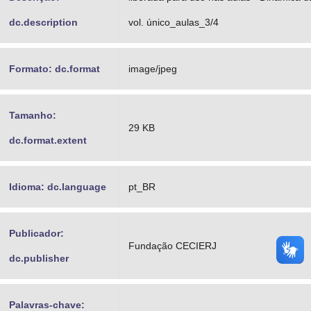
dc.description
vol. único_aulas_3/4
Formato: dc.format
image/jpeg
Tamanho:
29 KB
dc.format.extent
Idioma: dc.language
pt_BR
Publicador:
Fundação CECIERJ
dc.publisher
Palavras-chave: