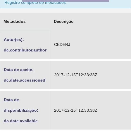
Registro completo de metadados
Advocacia-Geral da União
Banco Central do Brasil
Metadados
Descrição
Planalto
Autor(es):
CEDERJ
dc.contributor.author
Data de aceite:
2017-12-15T12:33:38Z
dc.date.accessioned
Data de
disponibilização:
2017-12-15T12:33:38Z
dc.date.available