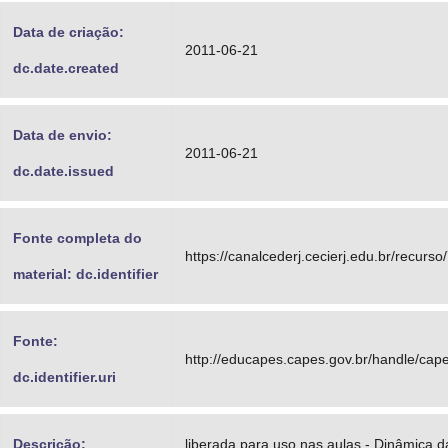
Data de criação:
2011-06-21
dc.date.created
Data de envio:
2011-06-21
dc.date.issued
Fonte completa do
https://canalcederj.cecierj.edu.br/recurso
material: dc.identifier
Fonte:
http://educapes.capes.gov.br/handle/ca
dc.identifier.uri
Descrição:
liberada para uso nas aulas - Dinâmica d