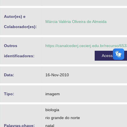
Advocacia-Geral da União
Autor(es) e
Banco Central do Brasil
Márcia Valéria Oliveira de Almeida
Colaborador(es):
Planalto
Outros
https://canalcederj.cecierj.edu.br/recurso/653
Acessar
identificadores:
Data:
16-Nov-2010
Tipo:
imagem
biologia
rio grande do norte
Palavras-chave:
natal