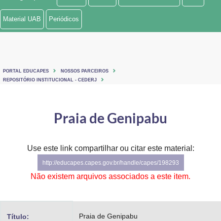
Ministério de Minas e Energia
Material UAB
Periódicos
Ministério da Ciência, Tecnologia, Inovações e Comunicações
Ministério do Meio Ambiente
PORTAL EDUCAPES
NOSSOS PARCEIROS
Ministério do Turismo
REPOSITÓRIO INSTITUCIONAL - CEDERJ
Ministério do Desenvolvimento Regional
Praia de Genipabu
Controladoria-Geral da União
Ministério da Mulher, da Família e dos Direitos Humanos
Use este link compartilhar ou citar este material:
http://educapes.capes.gov.br/handle/capes/198293
Secretaria-Geral
Não existem arquivos associados a este item.
Secretaria de Governo
Gabinete de Segurança Institucional
Praia de Genipabu
Título: