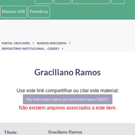
Ministério de Minas e Energia
Material UAB
Periódicos
Ministério da Ciência, Tecnologia, Inovações e Comunicações
Ministério do Meio Ambiente
PORTAL EDUCAPES
NOSSOS PARCEIROS
Ministério do Turismo
REPOSITÓRIO INSTITUCIONAL - CEDERJ
Ministério do Desenvolvimento Regional
Graciliano Ramos
Controladoria-Geral da União
Ministério da Mulher, da Família e dos Direitos Humanos
Use este link compartilhar ou citar este material:
http://educapes.capes.gov.br/handle/capes/196557
Secretaria-Geral
Não existem arquivos associados a este item.
Secretaria de Governo
Gabinete de Segurança Institucional
Graciliano Ramos
Título: