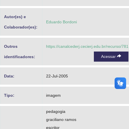
Advocacia-Geral da União
Autor(es) e
Banco Central do Brasil
Eduardo Bordoni
Colaborador(es):
Planalto
Outros
https://canalcederj.cecierj.edu.br/recurso/781
Acessar
identificadores:
Data:
22-Jul-2005
Tipo:
imagem
pedagogia
graciliano ramos
escritor