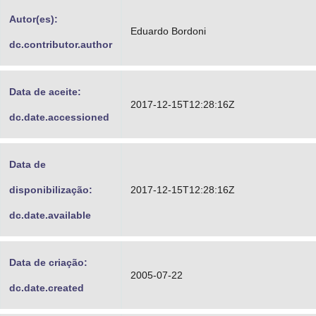
Advocacia-Geral da União
Autor(es):
Eduardo Bordoni
dc.contributor.author
Banco Central do Brasil
Planalto
Data de aceite:
2017-12-15T12:28:16Z
dc.date.accessioned
Data de
disponibilização:
2017-12-15T12:28:16Z
dc.date.available
Data de criação:
2005-07-22
dc.date.created