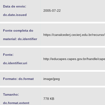
Data de envio:
2005-07-22
dc.date.issued
Fonte completa do
https://canalcederj.cecierj.edu.br/recurso
material: dc.identifier
Fonte:
http://educapes.capes.gov.br/handle/ca
dc.identifier.uri
Formato: dc.format
image/jpeg
Tamanho:
778 KB
dc.format.extent