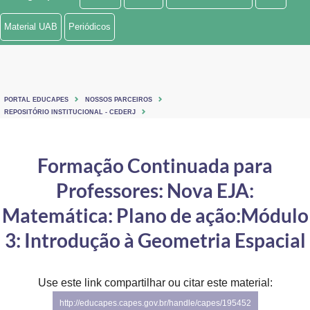
Ministério de Minas e Energia
Material UAB
Periódicos
Ministério da Ciência, Tecnologia, Inovações e Comunicações
Ministério do Meio Ambiente
PORTAL EDUCAPES
NOSSOS PARCEIROS
Ministério do Turismo
REPOSITÓRIO INSTITUCIONAL - CEDERJ
Ministério do Desenvolvimento Regional
Formação Continuada para
Controladoria-Geral da União
Professores: Nova EJA:
Ministério da Mulher, da Família e dos Direitos Humanos
Matemática: Plano de ação:Módulo
Secretaria-Geral
3: Introdução à Geometria Espacial
Secretaria de Governo
Use este link compartilhar ou citar este material:
Gabinete de Segurança Institucional
http://educapes.capes.gov.br/handle/capes/195452