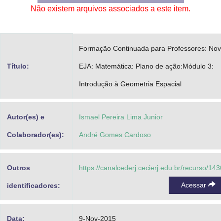
Não existem arquivos associados a este item.
Advocacia-Geral da União
Banco Central do Brasil
Formação Continuada para Professores: No
Planalto
Título:
EJA: Matemática: Plano de ação:Módulo 3:
Introdução à Geometria Espacial
Autor(es) e
Ismael Pereira Lima Junior
Colaborador(es):
André Gomes Cardoso
Outros
https://canalcederj.cecierj.edu.br/recurso/14
Acessar
identificadores:
Data:
9-Nov-2015