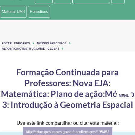
Ministério de Minas e Energia
Material UAB
Periódicos
Ministério da Ciência, Tecnologia, Inovações e Comunicações
Ministério do Meio Ambiente
PORTAL EDUCAPES
NOSSOS PARCEIROS
Ministério do Turismo
REPOSITÓRIO INSTITUCIONAL - CEDERJ
Ministério do Desenvolvimento Regional
Formação Continuada para
Controladoria-Geral da União
Professores: Nova EJA:
Ministério da Mulher, da Família e dos Direitos Humanos
Matemática: Plano de ação:Módulo
MENU
Secretaria-Geral
3: Introdução à Geometria Espacial
Secretaria de Governo
Use este link compartilhar ou citar este material:
Gabinete de Segurança Institucional
http://educapes.capes.gov.br/handle/capes/195452