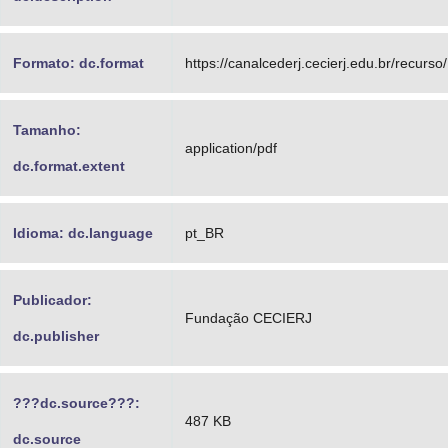
Formato: dc.format
https://canalcederj.cecierj.edu.br/recur
Tamanho:
application/pdf
dc.format.extent
Idioma: dc.language
pt_BR
Publicador:
Fundação CECIERJ
dc.publisher
???dc.source???:
487 KB
dc.source