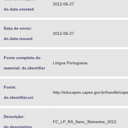
2012-06-27
dc.date.created
Data de envio:
2012-06-27
dc.date.issued
Fonte completa do
Língua Portuguesa
material: dc.identifier
Fonte:
http://educapes.capes.gov.br/handle/ca
dc.identifier.uri
Descrição:
FC_LP_RA_9ano_3bimestre_2012
dc.description