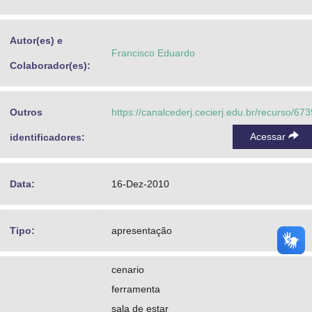
Advocacia-Geral da União
Autor(es) e
Banco Central do Brasil
Francisco Eduardo
Colaborador(es):
Planalto
Outros
https://canalcederj.cecierj.edu.br/recurso/673
Acessar
identificadores:
Data:
16-Dez-2010
Tipo:
apresentação
cenario
ferramenta
sala de estar