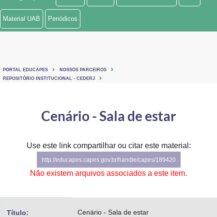
Ministério de Minas e Energia
Material UAB
Periódicos
Ministério da Ciência, Tecnologia, Inovações e Comunicações
Ministério do Meio Ambiente
PORTAL EDUCAPES
NOSSOS PARCEIROS
Ministério do Turismo
REPOSITÓRIO INSTITUCIONAL - CEDERJ
Ministério do Desenvolvimento Regional
Cenário - Sala de estar
Controladoria-Geral da União
Ministério da Mulher, da Família e dos Direitos Humanos
Use este link compartilhar ou citar este material:
http://educapes.capes.gov.br/handle/capes/189420
Secretaria-Geral
Não existem arquivos associados a este item.
Secretaria de Governo
Gabinete de Segurança Institucional
Cenário - Sala de estar
Título: