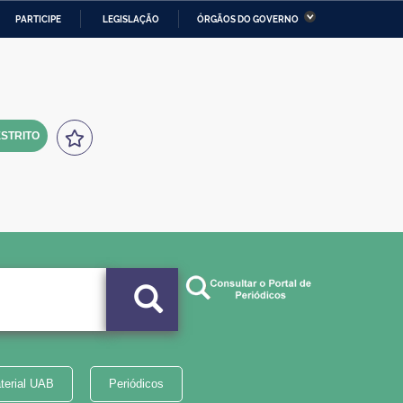
PARTICIPE
LEGISLAÇÃO
ÓRGÃOS DO GOVERNO
stério da Economia
Ministério da Infraestrutura
stério de Minas e Energia
Ministério da Ciência,
Tecnologia, Inovações e
Comunicações
STRITO
tério da Mulher, da Família
Secretaria-Geral
s Direitos Humanos
lto
terial UAB
Periódicos