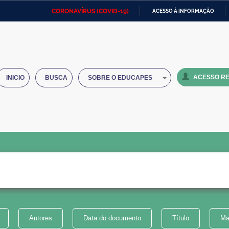
CORONAVÍRUS (COVID-19)
ACESSO À INFORMAÇÃO
Ministério da Defesa
Ministério das Relações
Mini
IR
Exteriores
PARA
O
Ministério da Cidadania
Ministério da Saúde
Mini
CONTEÚDO
ACESSO RE
INICIO
BUSCA
SOBRE O EDUCAPES
Ministério do Desenvolvimento
Controladoria-Geral da União
Minis
Regional
e do
Advocacia-Geral da União
Banco Central do Brasil
Plana
Autores
Data do documento
Título
Ma