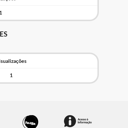
1
ES
isualizações
1