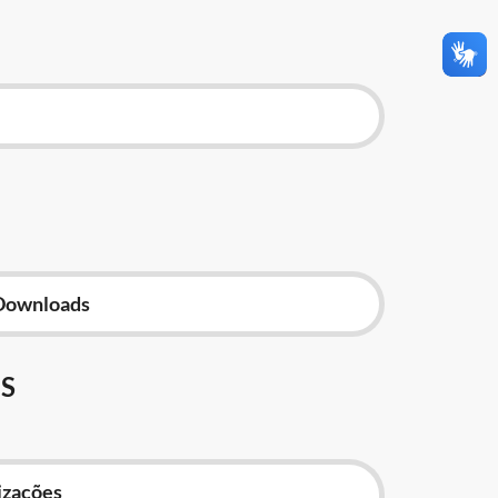
Downloads
S
izações