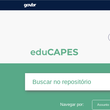
Casa Civil
Ministério da Justiça e
Segurança Pública
Ministério da Agricultura,
Ministério da Educação
Pecuária e Abastecimento
Ministério do Meio Ambiente
Ministério do Turismo
Secretaria de Governo
Gabinete de Segurança
Institucional
Navegar por:
Assunto