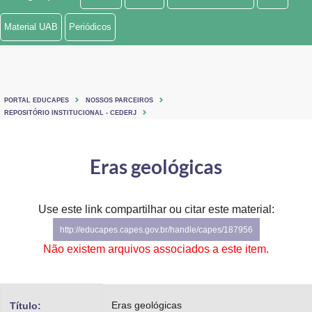
Ministério de Minas e Energia
Material UAB
Periódicos
Ministério da Ciência, Tecnologia, Inovações e Comunicações
Ministério do Meio Ambiente
PORTAL EDUCAPES
NOSSOS PARCEIROS
Ministério do Turismo
REPOSITÓRIO INSTITUCIONAL - CEDERJ
Ministério do Desenvolvimento Regional
Eras geológicas
Controladoria-Geral da União
Ministério da Mulher, da Família e dos Direitos Humanos
Use este link compartilhar ou citar este material:
http://educapes.capes.gov.br/handle/capes/187956
Secretaria-Geral
Não existem arquivos associados a este item.
Secretaria de Governo
Gabinete de Segurança Institucional
Eras geológicas
Título: