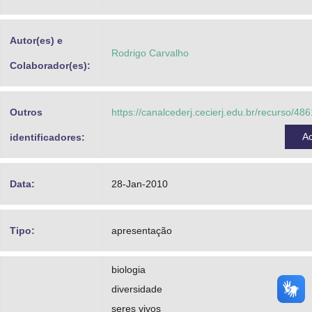
Advocacia-Geral da União
Autor(es) e
Banco Central do Brasil
Rodrigo Carvalho
Colaborador(es):
Planalto
Outros
https://canalcederj.cecierj.edu.br/recurso/4
A
identificadores:
Data:
28-Jan-2010
Tipo:
apresentação
biologia
diversidade
seres vivos