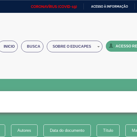
CORONAVÍRUS (COVID-19)
ACESSO À INFORMAÇÃO
Ministério da Defesa
Ministério das Relações
Mini
IR
Exteriores
PARA
O
Ministério da Cidadania
Ministério da Saúde
Mini
CONTEÚDO
ACESSO RE
INICIO
BUSCA
SOBRE O EDUCAPES
Ministério do Desenvolvimento
Controladoria-Geral da União
Minis
Regional
e do
Advocacia-Geral da União
Banco Central do Brasil
Plana
Autores
Data do documento
Título
Ma