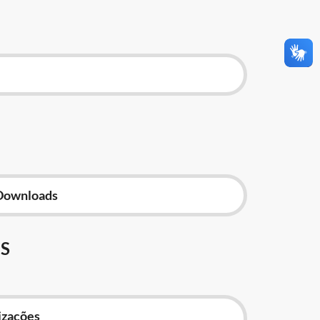
Downloads
S
izações