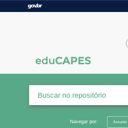
Casa Civil
Ministério da Justiça e
Segurança Pública
Ministério da Agricultura,
Ministério da Educação
Pecuária e Abastecimento
Ministério do Meio Ambiente
Ministério do Turismo
Secretaria de Governo
Gabinete de Segurança
Institucional
Navegar por:
Assunto