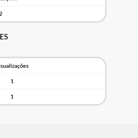
2
ES
isualizações
1
1