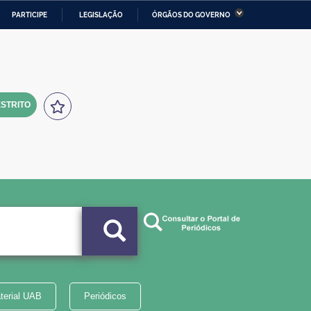
PARTICIPE
LEGISLAÇÃO
ÓRGÃOS DO GOVERNO
stério da Economia
Ministério da Infraestrutura
stério de Minas e Energia
Ministério da Ciência,
Tecnologia, Inovações e
Comunicações
STRITO
tério da Mulher, da Família
Secretaria-Geral
s Direitos Humanos
lto
terial UAB
Periódicos