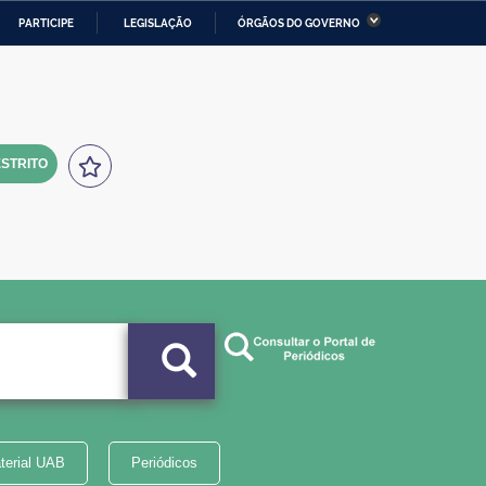
PARTICIPE
LEGISLAÇÃO
ÓRGÃOS DO GOVERNO
stério da Economia
Ministério da Infraestrutura
stério de Minas e Energia
Ministério da Ciência,
Tecnologia, Inovações e
Comunicações
STRITO
tério da Mulher, da Família
Secretaria-Geral
s Direitos Humanos
lto
terial UAB
Periódicos