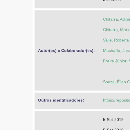
Chitarra, Adim
Chitarra, Mari
Valle, Roberta 
Autor(es) e Colaborador(es): 
Machado, Jos
Freire Júnior, 
Souza, Éllen C
Outros identificadores: 
https://reposit
5-Set-2019