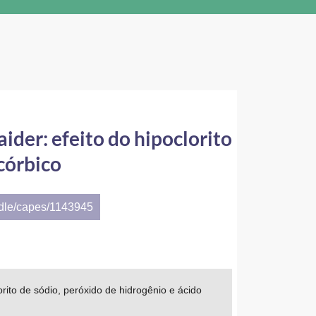
der: efeito do hipoclorito
córbico
ndle/capes/1143945
ito de sódio, peróxido de hidrogênio e ácido