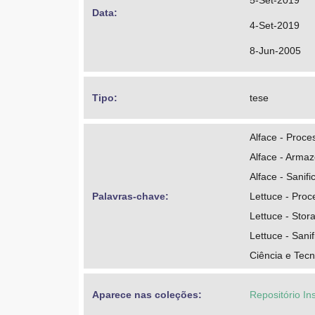
5-Set-2019
Data: 
4-Set-2019
8-Jun-2005
Tipo: 
tese
Alface - Proc
Alface - Arma
Alface - Sanif
Palavras-chave: 
Lettuce - Proc
Lettuce - Stor
Lettuce - Sanif
Ciência e Tecn
Aparece nas coleções:
Repositório In