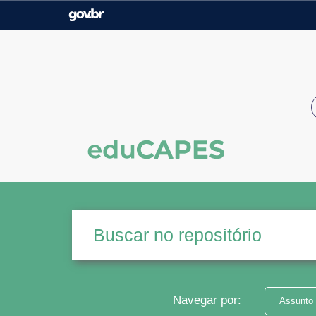
Casa Civil
Ministério da Justiça e
Segurança Pública
Ministério da Agricultura,
Ministério da Educação
Pecuária e Abastecimento
Ministério do Meio Ambiente
Ministério do Turismo
Secretaria de Governo
Gabinete de Segurança
Institucional
Navegar por:
Assunto