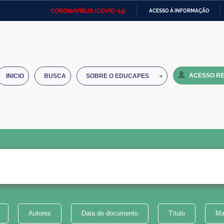
CORONAVÍRUS (COVID-19)
ACESSO À INFORMAÇÃO
Ministério da Defesa
Ministério das Relações
Mini
IR
Exteriores
PARA
O
Ministério da Cidadania
Ministério da Saúde
Mini
CONTEÚDO
ACESSO RE
INICIO
BUSCA
SOBRE O EDUCAPES
Ministério do Desenvolvimento
Controladoria-Geral da União
Minis
Regional
e do
Advocacia-Geral da União
Banco Central do Brasil
Plana
Autores
Data do documento
Título
Ma