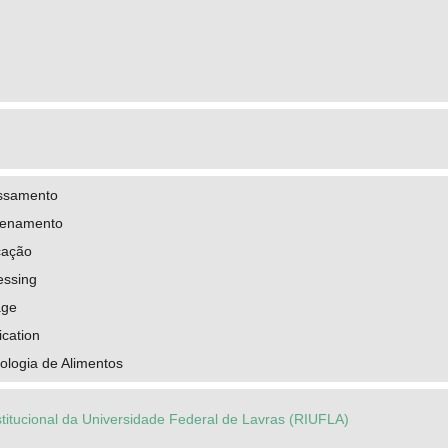
essamento
zenamento
icação
essing
age
ication
ologia de Alimentos
stitucional da Universidade Federal de Lavras (RIUFLA)