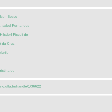
ilson Bosco
a Isabel Fernandes
Hilsdorf Piccoli do
é da Cruz
Murilo
ristina de
orio.ufla.br/handle/1/36622