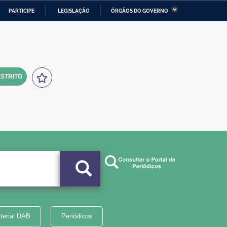
PARTICIPE
LEGISLAÇÃO
ÓRGÃOS DO GOVERNO
stério da Economia
Ministério da Infraestrutura
stério de Minas e Energia
Ministério da Ciência,
Tecnologia, Inovações e
Comunicações
STRITO
tério da Mulher, da Família
Secretaria-Geral
s Direitos Humanos
lto
terial UAB
Periódicos