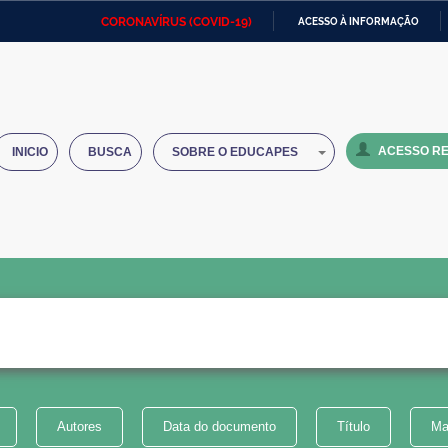
CORONAVÍRUS (COVID-19)
ACESSO À INFORMAÇÃO
Ministério da Defesa
Ministério das Relações
Mini
IR
Exteriores
PARA
O
Ministério da Cidadania
Ministério da Saúde
Mini
CONTEÚDO
ACESSO RE
INICIO
BUSCA
SOBRE O EDUCAPES
Ministério do Desenvolvimento
Controladoria-Geral da União
Minis
Regional
e do
Advocacia-Geral da União
Banco Central do Brasil
Plana
Autores
Data do documento
Título
Ma