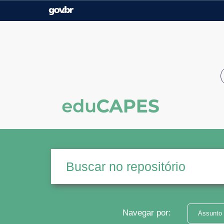
Casa Civil
Ministério da Justiça e
Segurança Pública
Ministério da Agricultura,
Ministério da Educação
Pecuária e Abastecimento
Ministério do Meio Ambiente
Ministério do Turismo
Secretaria de Governo
Gabinete de Segurança
Institucional
Navegar por:
Assunto