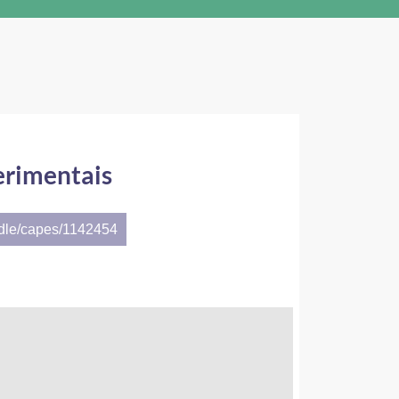
erimentais
ndle/capes/1142454