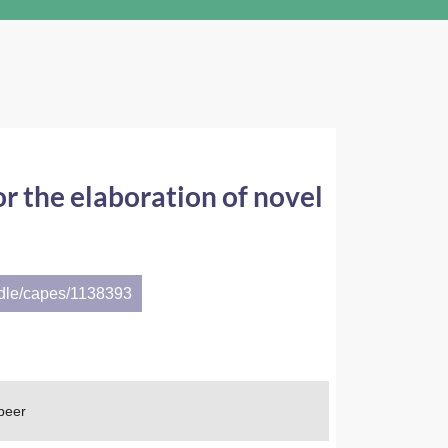
 the elaboration of novel
ndle/capes/1138393
beer