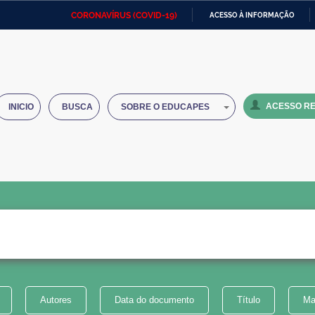
CORONAVÍRUS (COVID-19)
ACESSO À INFORMAÇÃO
Ministério da Defesa
Ministério das Relações
Mini
IR
Exteriores
PARA
O
Ministério da Cidadania
Ministério da Saúde
Mini
CONTEÚDO
ACESSO RE
INICIO
BUSCA
SOBRE O EDUCAPES
Ministério do Desenvolvimento
Controladoria-Geral da União
Minis
Regional
e do
Advocacia-Geral da União
Banco Central do Brasil
Plana
Autores
Data do documento
Título
Ma