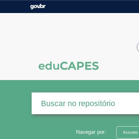
Casa Civil
Ministério da Justiça e
Segurança Pública
Ministério da Agricultura,
Ministério da Educação
Pecuária e Abastecimento
Ministério do Meio Ambiente
Ministério do Turismo
Secretaria de Governo
Gabinete de Segurança
Institucional
Navegar por:
Assunto