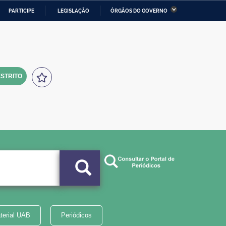
PARTICIPE
LEGISLAÇÃO
ÓRGÃOS DO GOVERNO
stério da Economia
Ministério da Infraestrutura
stério de Minas e Energia
Ministério da Ciência,
Tecnologia, Inovações e
Comunicações
STRITO
tério da Mulher, da Família
Secretaria-Geral
s Direitos Humanos
lto
terial UAB
Periódicos