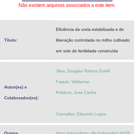
Não existem arquivos associados a este item.
Advocacia-Geral da União
Banco Central do Brasil
Eficiência da ureia estabilizada e de
Planalto
Título:
liberação controlada no milho cultivado
em solo de fertilidade construída
Silva, Douglas Ramos Guelfi
Faquin, Valdemar
Autor(es) e
Polidoro, José Carlos
Colaborador(es):
Cancellier, Eduardo Lopes
Outros
https://repositorio.ufla.br/handle/1/4105