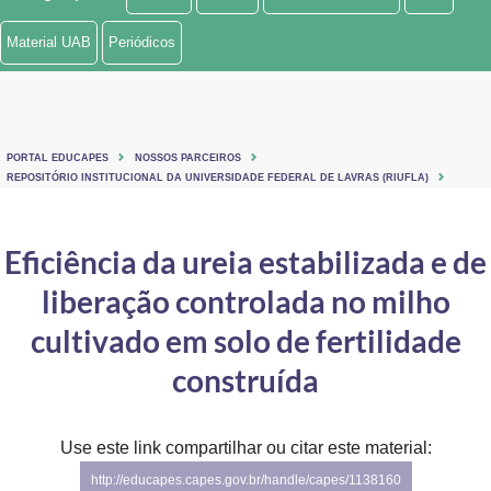
Ministério de Minas e Energia
Material UAB
Periódicos
Ministério da Ciência, Tecnologia, Inovações e Comunicações
Ministério do Meio Ambiente
PORTAL EDUCAPES
NOSSOS PARCEIROS
Ministério do Turismo
REPOSITÓRIO INSTITUCIONAL DA UNIVERSIDADE FEDERAL DE LAVRAS (RIUFLA)
Ministério do Desenvolvimento Regional
Eficiência da ureia estabilizada e de
Controladoria-Geral da União
liberação controlada no milho
Ministério da Mulher, da Família e dos Direitos Humanos
cultivado em solo de fertilidade
Secretaria-Geral
construída
Secretaria de Governo
Use este link compartilhar ou citar este material:
Gabinete de Segurança Institucional
http://educapes.capes.gov.br/handle/capes/1138160