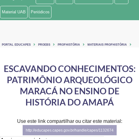
Ministério de Minas e Energia
Material UAB
Periódicos
Ministério da Ciência, Tecnologia, Inovações e Comunicações
Ministério do Meio Ambiente
PORTAL EDUCAPES
PROEBS
PROFHISTÓRIA
MATERIAIS PROFHISTÓRIA
Ministério do Turismo
Ministério do Desenvolvimento Regional
ESCAVANDO CONHECIMENTOS:
PATRIMÔNIO ARQUEOLÓGICO
Controladoria-Geral da União
MARACÁ NO ENSINO DE
Ministério da Mulher, da Família e dos Direitos Humanos
HISTÓRIA DO AMAPÁ
Secretaria-Geral
Secretaria de Governo
Use este link compartilhar ou citar este material:
http://educapes.capes.gov.br/handle/capes/1132674
Gabinete de Segurança Institucional