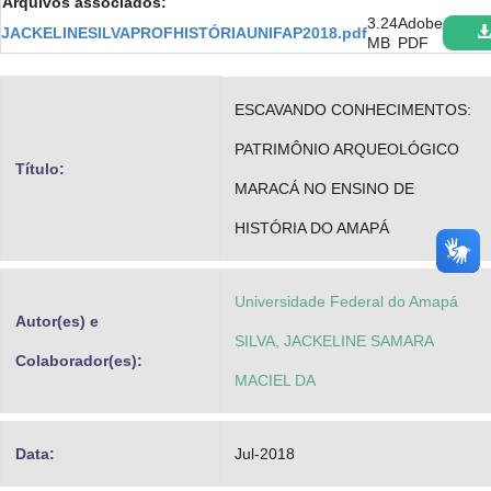
Arquivos associados:
Advocacia-Geral da União
3.24
Adobe
JACKELINESILVAPROFHISTÓRIAUNIFAP2018.pdf
MB
PDF
Banco Central do Brasil
ESCAVANDO CONHECIMENTOS:
Planalto
PATRIMÔNIO ARQUEOLÓGICO
Título:
MARACÁ NO ENSINO DE
HISTÓRIA DO AMAPÁ
Universidade Federal do Amapá
Autor(es) e
SILVA, JACKELINE SAMARA
Colaborador(es):
MACIEL DA
Data:
Jul-2018