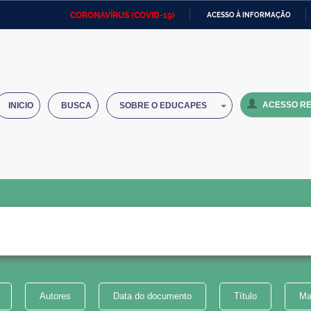
CORONAVÍRUS (COVID-19)
ACESSO À INFORMAÇÃO
Ministério da Defesa
Ministério das Relações
Mini
IR
Exteriores
PARA
O
Ministério da Cidadania
Ministério da Saúde
Mini
CONTEÚDO
ACESSO RE
INICIO
BUSCA
SOBRE O EDUCAPES
Ministério do Desenvolvimento
Controladoria-Geral da União
Minis
Regional
e do
Advocacia-Geral da União
Banco Central do Brasil
Plana
Autores
Data do documento
Título
Ma