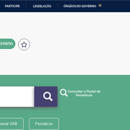
PARTICIPE
LEGISLAÇÃO
ÓRGÃOS DO GOVERNO
stério da Economia
Ministério da Infraestrutura
stério de Minas e Energia
Ministério da Ciência,
Tecnologia, Inovações e
Comunicações
STRITO
tério da Mulher, da Família
Secretaria-Geral
s Direitos Humanos
lto
terial UAB
Periódicos