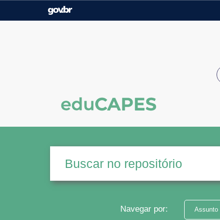
Casa Civil
Ministério da Justiça e
Segurança Pública
Ministério da Agricultura,
Ministério da Educação
Pecuária e Abastecimento
Ministério do Meio Ambiente
Ministério do Turismo
Secretaria de Governo
Gabinete de Segurança
Institucional
Navegar por:
Assunto