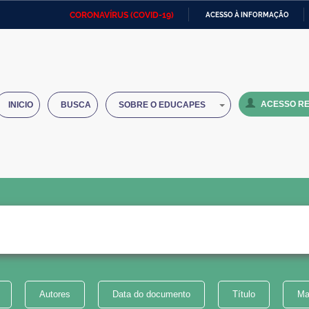
CORONAVÍRUS (COVID-19)
ACESSO À INFORMAÇÃO
Ministério da Defesa
Ministério das Relações
Mini
IR
Exteriores
PARA
O
Ministério da Cidadania
Ministério da Saúde
Mini
CONTEÚDO
ACESSO RE
INICIO
BUSCA
SOBRE O EDUCAPES
Ministério do Desenvolvimento
Controladoria-Geral da União
Minis
Regional
e do
Advocacia-Geral da União
Banco Central do Brasil
Plana
Autores
Data do documento
Título
Ma