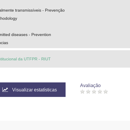
lmente transmissíveis - Prevenção
thodology
mitted diseases - Prevention
ncias
stitucional da UTFPR - RIUT
Avaliação
Visualizar estatísticas