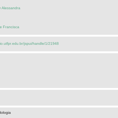
y Alessandra
ne Francisca
rio.utfpr.edu.br/jspui/handle/1/21948
dologia