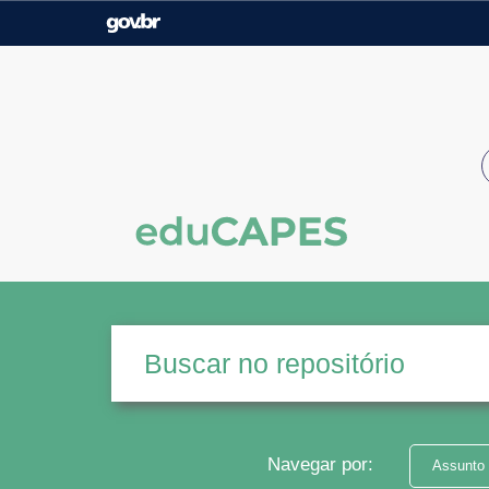
Casa Civil
Ministério da Justiça e
Segurança Pública
Ministério da Agricultura,
Ministério da Educação
Pecuária e Abastecimento
Ministério do Meio Ambiente
Ministério do Turismo
Secretaria de Governo
Gabinete de Segurança
Institucional
Navegar por:
Assunto