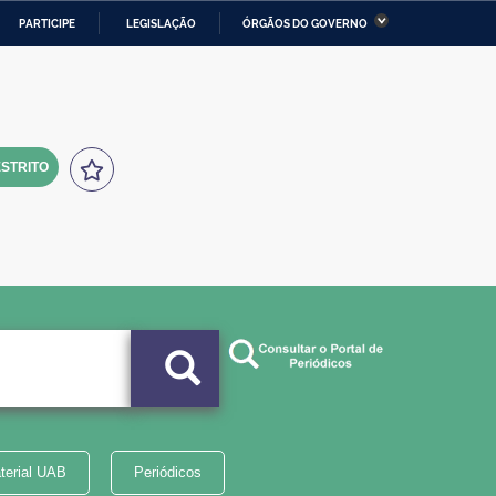
PARTICIPE
LEGISLAÇÃO
ÓRGÃOS DO GOVERNO
stério da Economia
Ministério da Infraestrutura
stério de Minas e Energia
Ministério da Ciência,
Tecnologia, Inovações e
Comunicações
STRITO
tério da Mulher, da Família
Secretaria-Geral
s Direitos Humanos
lto
terial UAB
Periódicos