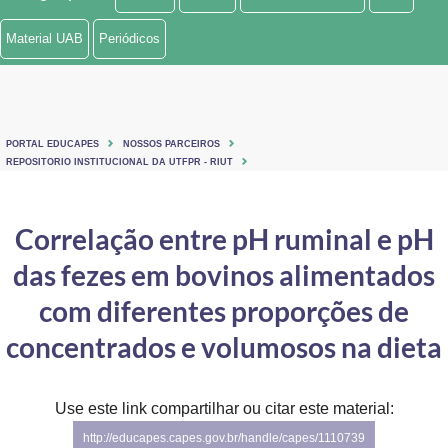
Ministério de Minas e Energia
Material UAB
Periódicos
Ministério da Ciência, Tecnologia, Inovações e Comunicações
Ministério do Meio Ambiente
PORTAL EDUCAPES
NOSSOS PARCEIROS
Ministério do Turismo
REPOSITORIO INSTITUCIONAL DA UTFPR - RIUT
Ministério do Desenvolvimento Regional
Correlação entre pH ruminal e pH
Controladoria-Geral da União
das fezes em bovinos alimentados
Ministério da Mulher, da Família e dos Direitos Humanos
com diferentes proporções de
Secretaria-Geral
concentrados e volumosos na dieta
Secretaria de Governo
Use este link compartilhar ou citar este material:
Gabinete de Segurança Institucional
http://educapes.capes.gov.br/handle/capes/1110739