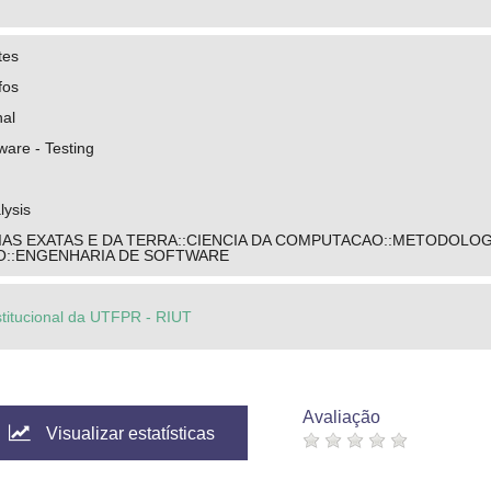
tes
fos
nal
are - Testing
lysis
IAS EXATAS E DA TERRA::CIENCIA DA COMPUTACAO::METODOLOG
::ENGENHARIA DE SOFTWARE
stitucional da UTFPR - RIUT
Avaliação
Visualizar estatísticas