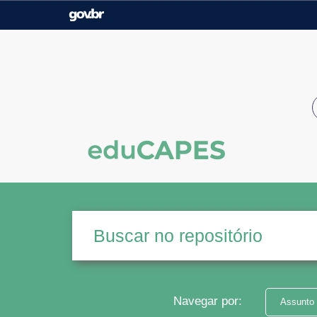
Casa Civil
Ministério da Justiça e
Segurança Pública
Ministério da Agricultura,
Ministério da Educação
Pecuária e Abastecimento
Ministério do Meio Ambiente
Ministério do Turismo
Secretaria de Governo
Gabinete de Segurança
Institucional
Navegar por:
Assunto