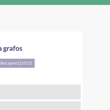
a grafos
ndle/capes/1110722