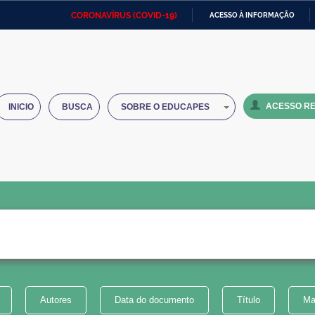
CORONAVÍRUS (COVID-19)
ACESSO À INFORMAÇÃO
Ministério da Defesa
Ministério das Relações
Mini
IR
Exteriores
PARA
O
Ministério da Cidadania
Ministério da Saúde
Mini
CONTEÚDO
ACESSO RE
INICIO
BUSCA
SOBRE O EDUCAPES
Ministério do Desenvolvimento
Controladoria-Geral da União
Minis
Regional
e do
Advocacia-Geral da União
Banco Central do Brasil
Plana
Autores
Data do documento
Título
Ma