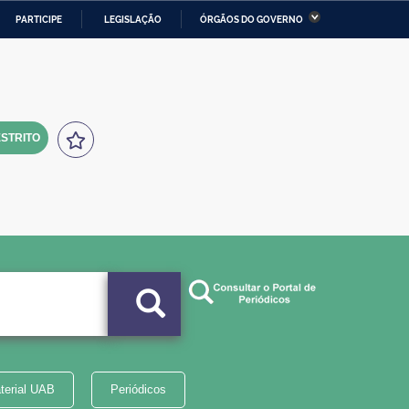
PARTICIPE
LEGISLAÇÃO
ÓRGÃOS DO GOVERNO
stério da Economia
Ministério da Infraestrutura
stério de Minas e Energia
Ministério da Ciência,
Tecnologia, Inovações e
Comunicações
STRITO
tério da Mulher, da Família
Secretaria-Geral
s Direitos Humanos
lto
terial UAB
Periódicos