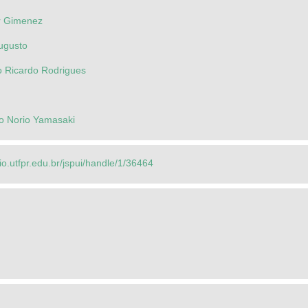
r Gimenez
Augusto
o Ricardo Rodrigues
o Norio Yamasaki
rio.utfpr.edu.br/jspui/handle/1/36464