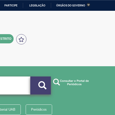
PARTICIPE
LEGISLAÇÃO
ÓRGÃOS DO GOVERNO
stério da Economia
Ministério da Infraestrutura
stério de Minas e Energia
Ministério da Ciência,
Tecnologia, Inovações e
Comunicações
STRITO
tério da Mulher, da Família
Secretaria-Geral
s Direitos Humanos
lto
terial UAB
Periódicos