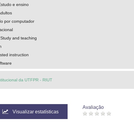
Estudo e ensino
dultos
ado por computador
acional
 Study and teaching
n
ted instruction
ftware
stitucional da UTFPR - RIUT
Avaliação
Visualizar estatísticas