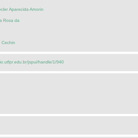
cler Aparecida Amorin
da Rosa da
e Cechin
rio.utfpr.edu.br/jspui/handle/1/940