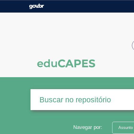
Casa Civil
Ministério da Justiça e
Segurança Pública
Ministério da Agricultura,
Ministério da Educação
Pecuária e Abastecimento
Ministério do Meio Ambiente
Ministério do Turismo
Secretaria de Governo
Gabinete de Segurança
Institucional
Navegar por:
Assunto