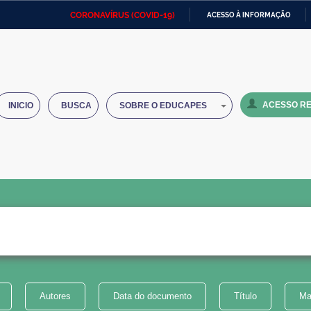
CORONAVÍRUS (COVID-19)
ACESSO À INFORMAÇÃO
Ministério da Defesa
Ministério das Relações
Mini
IR
Exteriores
PARA
O
Ministério da Cidadania
Ministério da Saúde
Mini
CONTEÚDO
ACESSO RE
INICIO
BUSCA
SOBRE O EDUCAPES
Ministério do Desenvolvimento
Controladoria-Geral da União
Minis
Regional
e do
Advocacia-Geral da União
Banco Central do Brasil
Plana
Autores
Data do documento
Título
Ma