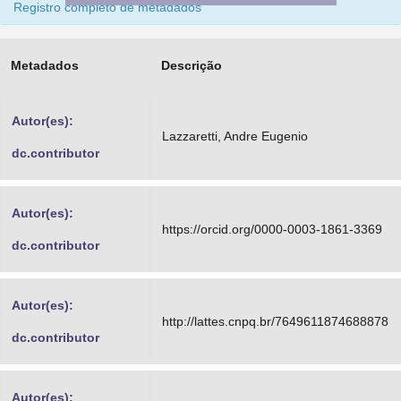
Registro completo de metadados
Advocacia-Geral da União
Banco Central do Brasil
Metadados
Descrição
Planalto
Autor(es):
Lazzaretti, Andre Eugenio
dc.contributor
Autor(es):
https://orcid.org/0000-0003-1861-3369
dc.contributor
Autor(es):
http://lattes.cnpq.br/7649611874688878
dc.contributor
Autor(es):