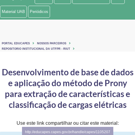
Ministério de Minas e Energia
Material UAB
Periódicos
Ministério da Ciência, Tecnologia, Inovações e Comunicações
Ministério do Meio Ambiente
PORTAL EDUCAPES
NOSSOS PARCEIROS
Ministério do Turismo
REPOSITORIO INSTITUCIONAL DA UTFPR - RIUT
Ministério do Desenvolvimento Regional
Desenvolvimento de base de dados
Controladoria-Geral da União
e aplicação do método de Prony
Ministério da Mulher, da Família e dos Direitos Humanos
para extração de características e
Secretaria-Geral
classificação de cargas elétricas
Secretaria de Governo
Use este link compartilhar ou citar este material:
Gabinete de Segurança Institucional
http://educapes.capes.gov.br/handle/capes/1105207