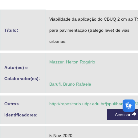
Advocacia-Geral da União
Viabilidade da aplicação do CBUQ 2 cm ao 
Banco Central do Brasil
Título:
para pavimentação (tráfego leve) de vias
Planalto
urbanas.
Mazzer, Helton Rogério
Autor(es) e
Colaborador(es):
Barufi, Bruno Rafaele
Outros
http://repositorio.utfpr.edu.br/jspui/handle/1/
Acessar
identificadores:
5-Nov-2020