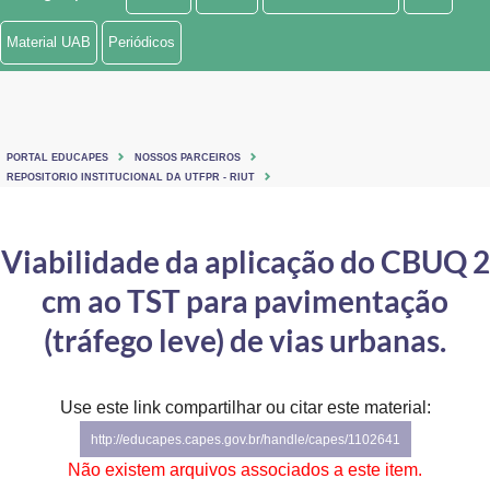
Ministério de Minas e Energia
Material UAB
Periódicos
Ministério da Ciência, Tecnologia, Inovações e Comunicações
Ministério do Meio Ambiente
PORTAL EDUCAPES
NOSSOS PARCEIROS
Ministério do Turismo
REPOSITORIO INSTITUCIONAL DA UTFPR - RIUT
Ministério do Desenvolvimento Regional
Viabilidade da aplicação do CBUQ 2
Controladoria-Geral da União
cm ao TST para pavimentação
Ministério da Mulher, da Família e dos Direitos Humanos
(tráfego leve) de vias urbanas.
Secretaria-Geral
Use este link compartilhar ou citar este material:
Secretaria de Governo
http://educapes.capes.gov.br/handle/capes/1102641
Gabinete de Segurança Institucional
Não existem arquivos associados a este item.