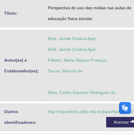
Advocacia-Geral da União
Perspectiva do uso das mídias nas aulas de
Título:
educação física escolar
Banco Central do Brasil
Planalto
Bridi, Jamile Cristina Ajub
Bridi, Jamile Cristina Ajub
Autor(es) e
Filietaz, Marta Rejane Proença
Colaborador(es):
Souza, Maurini de
Silva, Carlos Eduardo Rodrigues da
Outros
http://repositorio.utfpr.edu.br/jspui/handle/1/
Acessar
identificadores: