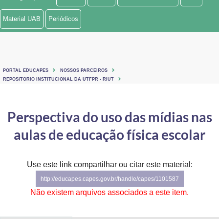
Ministério de Minas e Energia
Material UAB
Periódicos
Ministério da Ciência, Tecnologia, Inovações e Comunicações
Ministério do Meio Ambiente
PORTAL EDUCAPES
NOSSOS PARCEIROS
Ministério do Turismo
REPOSITORIO INSTITUCIONAL DA UTFPR - RIUT
Ministério do Desenvolvimento Regional
Perspectiva do uso das mídias nas
Controladoria-Geral da União
aulas de educação física escolar
Ministério da Mulher, da Família e dos Direitos Humanos
Use este link compartilhar ou citar este material:
Secretaria-Geral
http://educapes.capes.gov.br/handle/capes/1101587
Secretaria de Governo
Não existem arquivos associados a este item.
Gabinete de Segurança Institucional