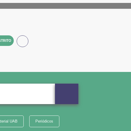
TRITO
terial UAB
Periódicos