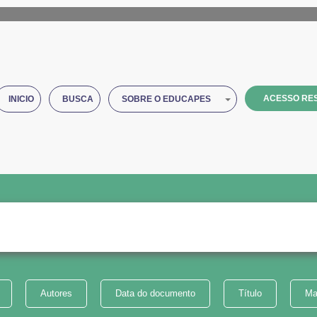
ACESSO RES
INICIO
BUSCA
SOBRE O EDUCAPES
Autores
Data do documento
Título
Ma