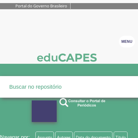
Portal do Governo Brasileiro
MENU
Navegar por:
Assunto
Autores
Data do documento
Título