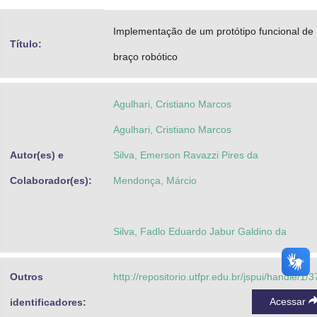
Advocacia-Geral da União
Implementação de um protótipo funcional de
Título:
Banco Central do Brasil
braço robótico
Planalto
Agulhari, Cristiano Marcos
Agulhari, Cristiano Marcos
Autor(es) e
Silva, Emerson Ravazzi Pires da
Colaborador(es):
Mendonça, Márcio
Silva, Fadlo Eduardo Jabur Galdino da
Outros
http://repositorio.utfpr.edu.br/jspui/handle/1/
Acessar
identificadores: