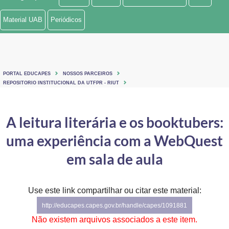
Ministério de Minas e Energia
Material UAB
Periódicos
Ministério da Ciência, Tecnologia, Inovações e Comunicações
Ministério do Meio Ambiente
PORTAL EDUCAPES
NOSSOS PARCEIROS
Ministério do Turismo
REPOSITORIO INSTITUCIONAL DA UTFPR - RIUT
Ministério do Desenvolvimento Regional
A leitura literária e os booktubers:
Controladoria-Geral da União
uma experiência com a WebQuest
Ministério da Mulher, da Família e dos Direitos Humanos
em sala de aula
Secretaria-Geral
Use este link compartilhar ou citar este material:
Secretaria de Governo
http://educapes.capes.gov.br/handle/capes/1091881
Gabinete de Segurança Institucional
Não existem arquivos associados a este item.