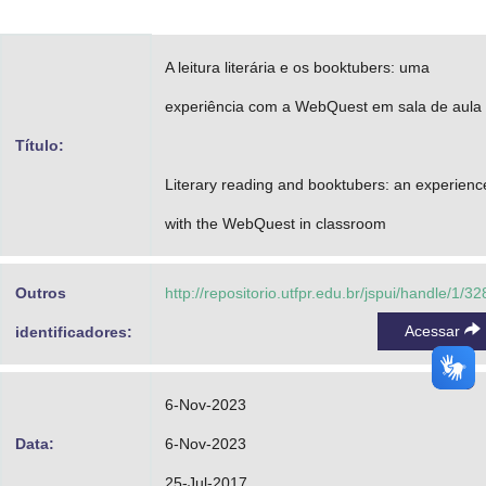
Advocacia-Geral da União
A leitura literária e os booktubers: uma
Banco Central do Brasil
experiência com a WebQuest em sala de aula
Planalto
Título:
Literary reading and booktubers: an experienc
with the WebQuest in classroom
Outros
http://repositorio.utfpr.edu.br/jspui/handle/1/3
Acessar
identificadores:
6-Nov-2023
Data:
6-Nov-2023
25-Jul-2017