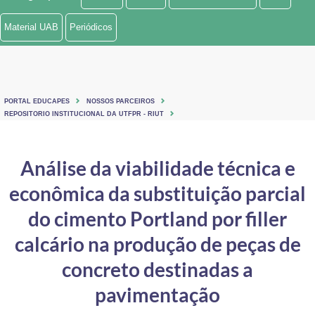
Ministério de Minas e Energia
Material UAB
Periódicos
Ministério da Ciência, Tecnologia, Inovações e Comunicações
Ministério do Meio Ambiente
PORTAL EDUCAPES
NOSSOS PARCEIROS
Ministério do Turismo
REPOSITORIO INSTITUCIONAL DA UTFPR - RIUT
Ministério do Desenvolvimento Regional
Análise da viabilidade técnica e
Controladoria-Geral da União
econômica da substituição parcial
Ministério da Mulher, da Família e dos Direitos Humanos
do cimento Portland por filler
Secretaria-Geral
calcário na produção de peças de
concreto destinadas a
Secretaria de Governo
pavimentação
Gabinete de Segurança Institucional