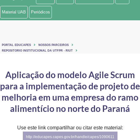
Ministério de Minas e Energia
Material UAB
Periódicos
Ministério da Ciência, Tecnologia, Inovações e Comunicações
Ministério do Meio Ambiente
PORTAL EDUCAPES
NOSSOS PARCEIROS
Ministério do Turismo
REPOSITORIO INSTITUCIONAL DA UTFPR - RIUT
Ministério do Desenvolvimento Regional
Aplicação do modelo Agile Scrum
Controladoria-Geral da União
para a implementação de projeto de
Ministério da Mulher, da Família e dos Direitos Humanos
melhoria em uma empresa do ramo
Secretaria-Geral
alimentício no norte do Paraná
Secretaria de Governo
Use este link compartilhar ou citar este material:
Gabinete de Segurança Institucional
http://educapes.capes.gov.br/handle/capes/1090611