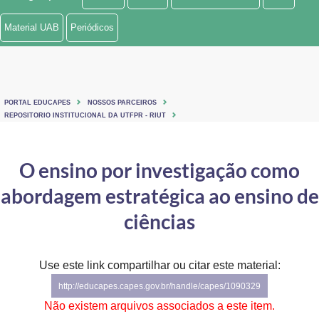
Ministério de Minas e Energia
Material UAB
Periódicos
Ministério da Ciência, Tecnologia, Inovações e Comunicações
Ministério do Meio Ambiente
PORTAL EDUCAPES
NOSSOS PARCEIROS
Ministério do Turismo
REPOSITORIO INSTITUCIONAL DA UTFPR - RIUT
Ministério do Desenvolvimento Regional
O ensino por investigação como
Controladoria-Geral da União
abordagem estratégica ao ensino de
Ministério da Mulher, da Família e dos Direitos Humanos
ciências
Secretaria-Geral
Use este link compartilhar ou citar este material:
Secretaria de Governo
http://educapes.capes.gov.br/handle/capes/1090329
Gabinete de Segurança Institucional
Não existem arquivos associados a este item.