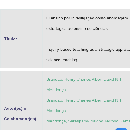
Advocacia-Geral da União
O ensino por investigação como abordagem
Banco Central do Brasil
estratégica ao ensino de ciências
Planalto
Título:
Inquiry-based teaching as a strategic approa
science teaching
Brandão, Henry Charles Albert David N T
Mendonça
Brandão, Henry Charles Albert David N T
Autor(es) e
Mendonça
Colaborador(es):
Mendonça, Saraspathy Naidoo Terroso Gam