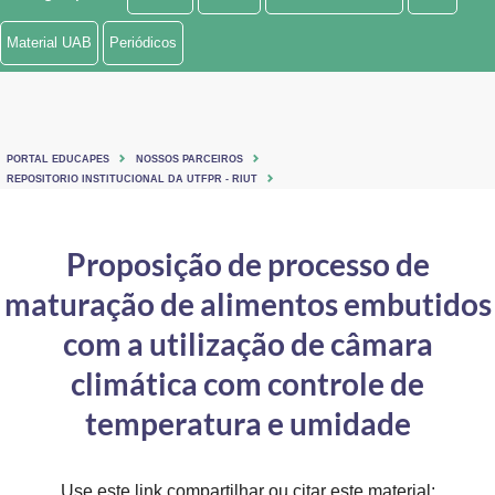
Ministério de Minas e Energia
Material UAB
Periódicos
Ministério da Ciência, Tecnologia, Inovações e Comunicações
Ministério do Meio Ambiente
PORTAL EDUCAPES
NOSSOS PARCEIROS
Ministério do Turismo
REPOSITORIO INSTITUCIONAL DA UTFPR - RIUT
Ministério do Desenvolvimento Regional
Proposição de processo de
Controladoria-Geral da União
maturação de alimentos embutidos
Ministério da Mulher, da Família e dos Direitos Humanos
com a utilização de câmara
Secretaria-Geral
climática com controle de
temperatura e umidade
Secretaria de Governo
Gabinete de Segurança Institucional
Use este link compartilhar ou citar este material: