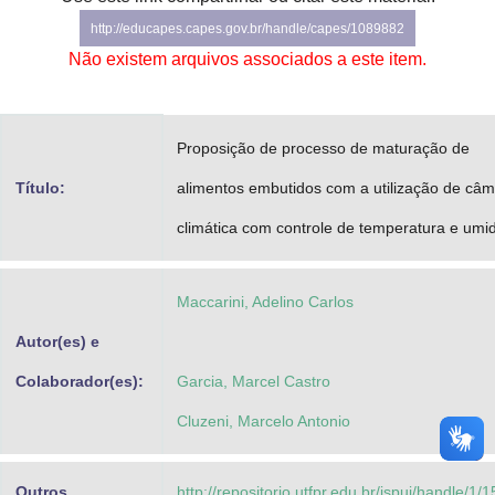
Advocacia-Geral da União
http://educapes.capes.gov.br/handle/capes/1089882
Não existem arquivos associados a este item.
Banco Central do Brasil
Planalto
Proposição de processo de maturação de
Título:
alimentos embutidos com a utilização de câ
climática com controle de temperatura e umi
Maccarini, Adelino Carlos
Autor(es) e
Colaborador(es):
Garcia, Marcel Castro
Cluzeni, Marcelo Antonio
Outros
http://repositorio.utfpr.edu.br/jspui/handle/1/