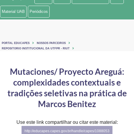
Ministério de Minas e Energia
Material UAB
Periódicos
Ministério da Ciência, Tecnologia, Inovações e Comunicações
Ministério do Meio Ambiente
PORTAL EDUCAPES
NOSSOS PARCEIROS
Ministério do Turismo
REPOSITORIO INSTITUCIONAL DA UTFPR - RIUT
Ministério do Desenvolvimento Regional
Mutaciones/ Proyecto Areguá:
Controladoria-Geral da União
complexidades contextuais e
Ministério da Mulher, da Família e dos Direitos Humanos
tradições seletivas na prática de
Secretaria-Geral
Marcos Benitez
Secretaria de Governo
Use este link compartilhar ou citar este material:
Gabinete de Segurança Institucional
http://educapes.capes.gov.br/handle/capes/1088053