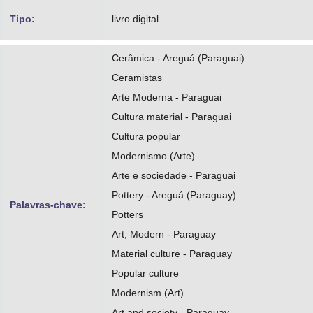
Corrêa, Ronaldo de Oliveira
Tipo:
livro digital
https://orcid.org/0000-0003-1894-1944
Cerâmica - Areguá (Paraguai)
http://lattes.cnpq.br/3869130149433615
Ceramistas
Arte Moderna - Paraguai
Cultura material - Paraguai
Cultura popular
Modernismo (Arte)
Arte e sociedade - Paraguai
Pottery - Areguá (Paraguay)
Palavras-chave:
Potters
Art, Modern - Paraguay
Material culture - Paraguay
Popular culture
Modernism (Art)
Art and society - Paraguay