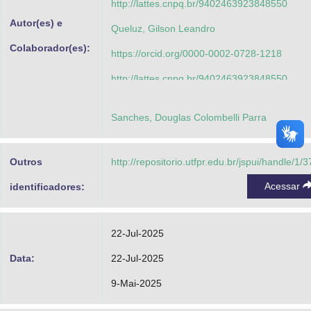
http://lattes.cnpq.br/9402463923848550
Autor(es) e
Queluz, Gilson Leandro
Colaborador(es):
https://orcid.org/0000-0002-0728-1218
http://lattes.cnpq.br/9402463923848550
Conceição, Kátia Cilene Silva Santos
Sanches, Douglas Colombelli Parra
https://orcid.org/0000-0002-9596-0666
http://lattes.cnpq.br/5873404260080377
Outros
http://repositorio.utfpr.edu.br/jspui/handle/1/
Queluz, Marilda Lopes Pinheiro
Acessar
identificadores:
https://orcid.org/0000-0003-1281-2260
http://lattes.cnpq.br/2110123354319236
22-Jul-2025
Myczkowski, Rafael Schultz
Data:
22-Jul-2025
https://orcid.org/0000-0002-7747-1252
9-Mai-2025
http://lattes.cnpq.br/0011219817945756